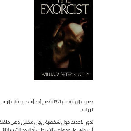
صدرت الرواية عام ١٩٧١ لتصبح أحد أش
الرواية.
تدور الأحداث حول شخصية ريجان ماكنيل وهي طفلة تب
أن يطهروا روحها من الشيطان أو الروح الشريرة التي 