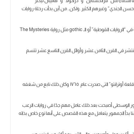
أسماء مثل “فرانكشتاين” و “دراكولا” و “هانيبال ليكتر”
سن الجندي” وغيرهم الكثير. ولكن.. من أين بدأت رحلة روايات
بدأت روايات الرعب في القرن الثامن عشر حيث تمثلت في “الروايات القوطية” أو الـ gothic مثل رواية The Mysteries
منتشر في القرن الثامن عشر وأوائل القرن التاسع عشر تتسم
حورس والبول هو أول من بدأ النوع من خلال روايته “قلعة أوترانتو” التي صدرت عام ١٧٦٥ وكان ذلك نابع من شغفه
ر الوسطى أصبحت بعد ذلك عامل مهم جدًا في روايات الرعب
دأ الجمهور يتعامل مع هذه القصص على أنها نوع خاص بذاته