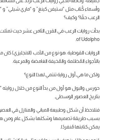
جميعنا- وخاصةً مُحبي روايات الرعب تردد على مسامعنا 
وأسماء كُتاب مثل “ستيفن كينغ” و “ماري شيلي” و “ح
الرعب حقًا؟ وكيف؟
of Udolpho.
الروايات القوطية:
هو نوع من الأدب (الانجليزي) كان 
بالأجواء المُظلمة والمُخيفة الغامضة والمرعبة.
ولكن ما هي أول رواية تنتمي لهذا النوع؟
بتاريخ العصور الوسطى.
فنلاحظ أن شكل وطبيعة المباني والمنازل في العصو
بسبب طريقة تصميمها وشكلها بشكل عام ومن هنا ب
يمكن كتابتها مُنفردًا.