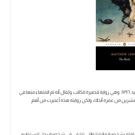
صدرت هذه الرواية في أواخر القرن الثامن عشر بالتحديد ١٧٩٦. وهي رواية قصيرة للكاتب ويُقال أنه تم الانتهاء منها في
عشرين من عمره آنذاك ولكن روايته هذه اُعتبرت من أهم
علاقته بشخصية ماتيلدا والتي تتخفي في شخصية رجل لتستطيع