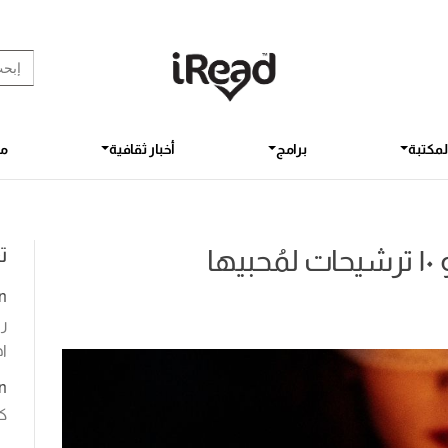
rch Button
earch
for:
لمكتبة
برامج
أخبار ثقافية
مق
ت
ها
n
رو
اخ
n
ك