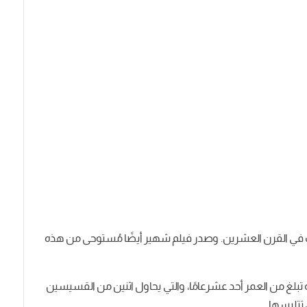
هر روايات الرعب في القرن العشرين. وصدر فيلم شهير أيضًا مُستوحى من هذه
لغ من العمر أحد عشرعامًا، والتي يحاول اثنين من القسيسين
تتلبسها.