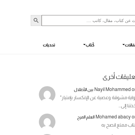
Sea
S
الات
كُتاب
تحديات
عليقات أخرى
Nayil Mohammed
o
بين الأطلال
اية مشوقة وعصية عن الإنكسار بإمتياز"
ذتنا إلى…
Mohamed abacy
o
العلم المرح
تاب ممتع انصح به