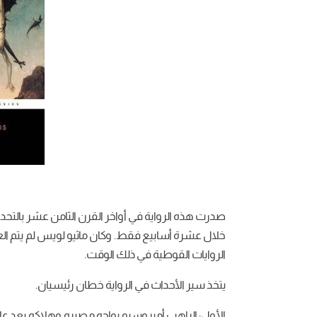
خلال عشرة أسابيع فقط. وكان ماثيو لويس لم يتم ال
الروايات القوطية في ذلك الوقت.
يتخذ سير الأحداث في الرواية خطان رئيسيان.
الأول: الراهب أمبروسيو يواجه مصيره وهلاكه بعد 