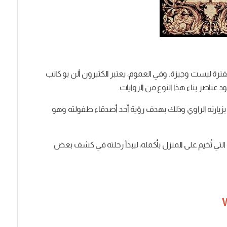
عد بِدء أدب الرعب بفترة ليست وجيزة. وفي العموم، يعتبر الكثيرون ألن بو كاتب
عناصر بناء هذا النوع من الروايات.
 بزيارته الراوي وذلك بهدف رؤية أحد أصدقاء طفولته وهو
ة التي تُخيم على المنزل بأكمله، ليبدأ رحلته في كشف بعض
W