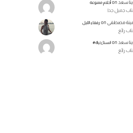
ينا سعد
on
أحلام ممنوعة
تاب جميل جدا
مينة مصطفى
on
رفقاء الليل
اب رائع
ينا سعد
on
انستا_حياة#
اب رائع