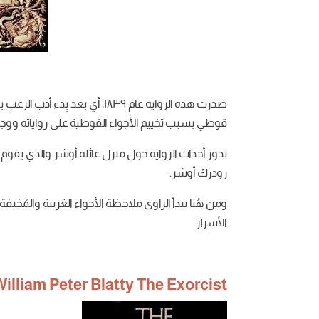
صدرت هذه الرواية عام ١٨٣٩، أي ب
قوطي بسبب تخييم الأجواء القوطية على رواياته ووجود 
تدور أحداث الرواية حول منزل عائلة أوشر والذي يقوم
رودرك أوشر.
ومن هُنا يبدأ الراوي ملاحظة الأجواء الغريبة والمُخيف
الأسرار.
illiam Peter Blatty The Exorcist