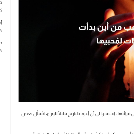
د
ك
أ
كت
د
كت
رائتها ، اسمحوا لي أن أعود بالتاريخ قليلًا للوراء، لأسأل بعض