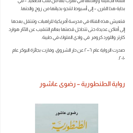
الفتاة الجميلة ووالدتها التي تهرب بها من قلب الصعيد – في
بداية هذا القرن – إلى أسيوط لتنجو بحياتها من زوج والدتها.
فتعيش هذه الفتاة في مدرسة أمريكية للراهبات وتنتقل بعدها
إلى أماكن عديدة حتى تتداخل قصتها بعالم التنقيب عن الآثار هوارد
كارتر واللورد كرومر في وادي الملوك في طيبة.
صدرت الرواية عام ٢٠٠٦ عن دار الشروق، وفازت بجائزة البوكر عام
٢٠١٠.
رواية الطنطورية – رضوى عاشور