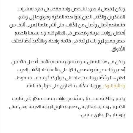
ولكن
الفضل
لا
يعود
لشخص
واحد
فقط،
بل
يعود
لعشرات
المفكرين
والكُتاب
الذين
تبنوا
هذه
الفكرة
وحولوها
إلى
واقع،
فتبعتهم
أجيال
وأجيال
من
الكُتاب،
حتى
أنتج
عالمنا
العربي
آلاف
من
أفضل
روايات عربية وقصص
في
العالم
كله
.
ولا
يسعنا
بالطبع
حصر
جميع
الروايات
الرائدة
في
قائمة
واحدة،
وبالتأكيد
أيضًا
تختلف
الأذواق.
ولكن
في
هذا
المقال
سوف نقوم بتقديم قائمة بأفضل مائة
من
أهم روايات عربية وقصص
بُناءًا على قائمة
اتحاد الكُتاب العرب
لعام
٢٠٠٠
وأيضًا روايات حاصلة على جوائز كجائزة
نجيب محفوظ
وجائزة
البوكر
وروايات لكُتّاب حاصلون على جوائز مُختلفة.
وليس ذلك فحسب بل سنُقدم روايات
حصدت
مكان
في
قلوب
الكثيرين
وحجزت
مكان
في
صفوف
تاريخ
الرواية
العربية
وفي
عقل
ووجدان
كل
قاريء
عربي
.