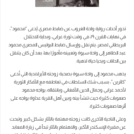
تدور أحداث رواية واحة الغروب عن ضابط مصري يُدعى “محمود”،
في نهايات القرن ١٩، في وقت ثورة عرابي، وبداية الاحتلال
البريطاني لمصر، يتم نقل وإرسال ضابط البوليس المصري محمود
عبد الظاهر إلى واحة سيوة وتعيينه مأمورًا بها، بعد أن كان يتنقل
بين الحانات ويحيا حياة لاهية.
يذهب محمود إلى واحة سيوة بصحبة زوجته الأيرلاندية التي تُدعى
“كاثرين”، بسبب شك السلطات في تعاطفه مع الأفكار الثورية
لأحمد عرابي وجمال الدين الأفغاني وبانتقاله، يواجه محمود
صعوبات كثيرة حيث تنشأ بينه وبين أهل القرية عداوة يواجه على
أثرها صعوبات كثيرة.
وعلى الناحية الآخرى كانت زوجته مهتمة بالآثار بشكل كبير وتبحث
عن مقبرة الإسكندر الأكبر، والاهتمام بالآثار تبدأ في زيارة المعابد