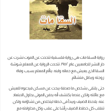
رواية السقا مات هى رواية فلسفية تتحدث عن الموت نشرت عن
دار النشر للجامعيين عام ١٩٥٢. تتحدث الرواية عن المعلم شوشة
السقا الذى يعيش مع حماته وابنه. يتألم المعلم بسبب وفاة
زوجته ويظل متشائم.
حتى يلتقى بشخص ما صدفة يبحث عن مسكن فيدعوه للعيش
مع عائلته ولكن عندما يكتشف أنه يدفن الموتى يحاول الابتعاد
عنه. يلاحظ الضيف ويبدأ فى خطة ليتخلص من تشاؤمه ولكن
تنقلب كل خطط الضيف رأسًا على عقب وكل محاولاته مع