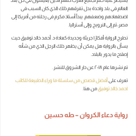
يسيطر عليه حلم تجميع العرب كلهم الذين يعيشون في كل بلاد
العالم في بلد واحدة بدل تفرقهم ذلك الذي كان السبب فى
اضطهادهم وضعفهم. يبدأ أستاذ مكرم فى رحلته من أمريكا إلى
مصر، ثم إلى النرويج وإلى أستراليا.
تطرح الرواية أفكارًا جريئة وجديدة كعادة د. أحمد خالد توفيق حيث
يسأل بالرواية هل يمكن أن يظهر ذلك الرجل الذي من شأنه
إصلاح ما يدور بالبلاد.
تم نشرها عام ٢٠١٨ عن دار الشروق للنشر.
تعرف على
أفضل قصص من سلسلة ما وراء الطبيعة للكاتب
احمد خالد توفيق
من هنا.
رواية دعاء الكروان – طه حسين