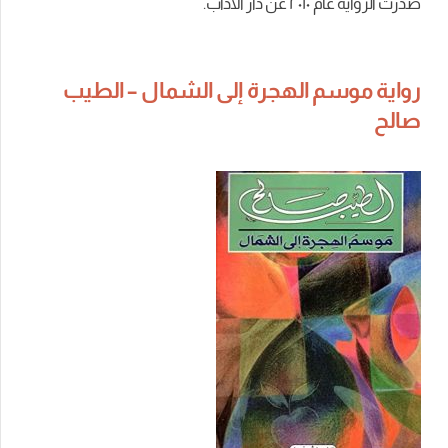
صدرت
الرواية
عام
٢٠١٠ عن دار الآداب.
رواية موسم الهجرة إلى الشمال – الطيب
صالح