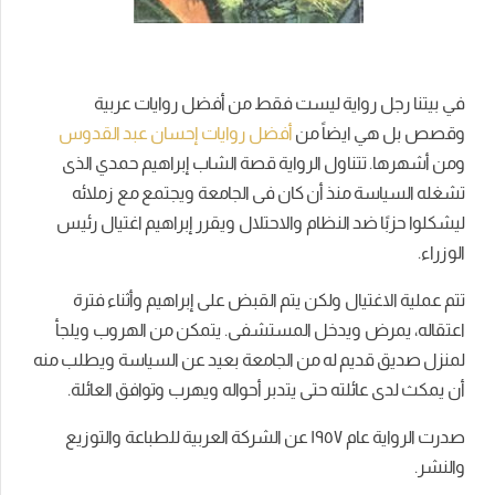
في بيتنا رجل رواية ليست فقط من أفضل
روايات عربية
وقصص بل هي ايضاً
من
أفضل روايات إحسان عبد القدوس
ومن أشهرها. تتناول الرواية قصة الشاب إبراهيم حمدي الذى
تشغله السياسة منذ أن كان فى الجامعة ويجتمع مع زملائه
ليشكلوا حزبًا ضد النظام والاحتلال ويقرر إبراهيم اغتيال رئيس
الوزراء.
تتم عملية الاغتيال ولكن يتم القبض على إبراهيم وأثناء فترة
اعتقاله، يمرض ويدخل المستشفى. يتمكن من الهروب ويلجأ
لمنزل صديق قديم له من الجامعة بعيد عن السياسة ويطلب منه
أن يمكث لدى عائلته حتى يتدبر أحواله ويهرب وتوافق العائلة.
صدرت الرواية عام ١٩٥٧ عن الشركة العربية للطباعة والتوزيع
والنشر.