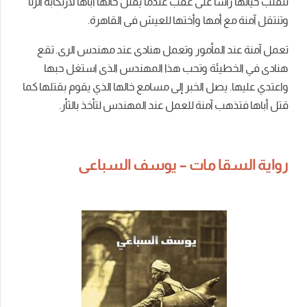
تنقلب حياتها رأسًا على عقب عندما يقتل خالها أباها لارتكابه الزنا
وتنتقل آمنة مع أمها وأختها للعيش فى القاهرة.
تعمل آمنة عند المأمور وتعمل هنادى عند مهندس الرى. تقع
هنادى في الخطيئة وتحب هذا المهندس الذى استغل حبها
واعتدي عليها. يصل الخبر إلى مسامع خالها الذي يقوم بقتلها كما
قتل أباها فتذهب آمنة للعمل عند المهندس لتأخذ بالثأر.
رواية السقا مات – يوسف السباعى