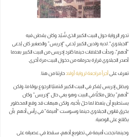
تدور الرواية حول البيت الكبير الذي شُيّد وكان يقطن فيه
“
الجبلاوي
“. لديه ولدين الكبير يُدعي “
إدريس
” والصغير كان يُدعى
“
أدهم
“، وبدأت الخلافات حينما طُرد
إدريس
من البيت الكبير بعدما
أصدر
الجبلاوي
قرارة بحرمانه من دخول البيت مرة أخرى.
تعرف على
أجرأ مراجعة لرواية أولاد
حارتنا من هنا.
ويظل
إدريس
يُفكر في البيت الكبير مُتمنيًا الرجوع يومًا ما، ولكن
“
أدهم
” يظل ماكثًا في البيت وهو يعي حال “
إدريس
” وكان
يستطيع أن يتعظ لما حلّ بأخيه، ولكن هيهات قد وقع المحظور
بخرق قانون
الجبلاوي
حينما وسوست “
أميمة
” في رأس
أدهم
بأن
يطّلع على الوصية.
وحينما نجحت
أميمة
في تطويع
أدهم
،
سقط في عصيانه على