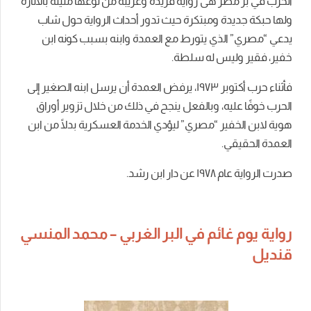
الحرب في بر مصر
هى
رواية
فريدة
وغريبة
من
نوعها
مليئة
بالاثارة
ولها
حبكة
جديدة
ومبتكرة
حيث
تدور
أحداث
الرواية
حول
شاب
يدعي
“
مصري
”
الذي
يتورط
مع
العمدة
وابنه
بسبب
كونه
ابن
خفير،
فقير
وليس
له
سلطة
.
فأثناء
حرب
أكتوبر
١٩٧٣
،
يرفض
العمدة
أن
يرسل
ابنه
الصغير
إلى
الحرب
خوفًا
عليه،
وبالفعل
ينجح
في
ذلك
من
خلال
تزوير
أوراق
هوية
لابن
الخفير
“
مصري
”
ليؤدي
الخدمة
العسكرية
بدلًا
من
ابن
العمدة
الحقيقي
.
صدرت
الرواية
عام
١٩٧٨
عن
دار
ابن رشد.
رواية يوم غائم في البر الغربي – محمد المنسي
قنديل