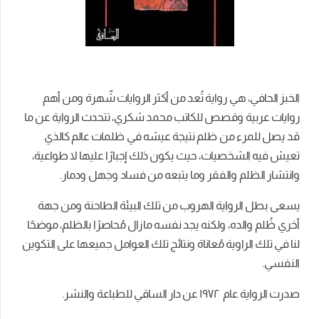
الخبز الحافي، هي رواية تُعد من أكثر الروايات شٌهرة ومن أهم
روايات عربية وقصص
للكاتب محمد شكري، تتحدث الرواية عن ما
قد يصل للمرء من ظلم نتيجة عيشه في ظلمات عالم كالذي
تعيش فيه الشخصيات، حيث يكون ذلك إجبارًا عليها لا طواعية،
وانتشار الظلم والفقر وما يتبعه من فساد وجهل ودمار.
يسعى بطل الرواية الهروب من تلك البيئة الطاحنة ومن جهة
أخري ظُلم والده، ولكنه يجد نفسه مازال مُحاصرًا بالظلم، موضحًا
لنا في تلك الراوية مُعاناة ونتائج تلك العوامل جميعها على التكوين
النفسي.
صدرت الرواية عام ١٩٧٢ عن دار الساقي للطباعة والنشر.