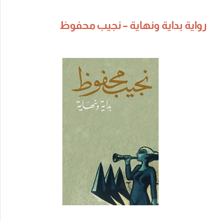
رواية بداية ونهاية – نجيب محفوظ