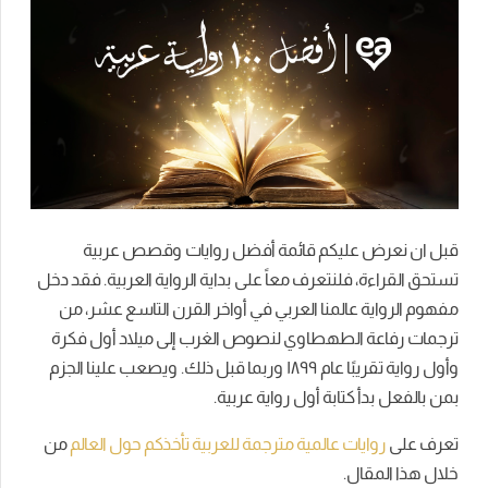
قبل ان نعرض عليكم قائمة أفضل روايات وقصص عربية
تستحق القراءة، فلنتعرف معاً على بداية الرواية العربية.
فقد دخل
مفهوم
الرواية
عالمنا
العربي
في
أواخر
القرن
التاسع
عشر،
من
ترجمات
رفاعة الطهطاوي
لنصوص
الغرب
إلى
ميلاد
أول
فكرة
وأول
رواية
تقريبًا
عام
١٨٩٩
وربما
قبل
ذلك
.
ويصعب
علينا
الجزم
بمن
بالفعل
بدأ
كتابة
أول
رواية
عربية.
تعرف على
روايات عالمية مترجمة للعربية تأخذكم حول العالم
من
خلال هذا المقال.