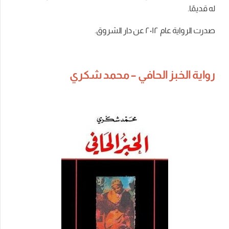
له قديمًا.
صدرت الرواية عام ٢٠١٢ عن دار الشروق.
رواية الخبز الحافي – محمد شكري