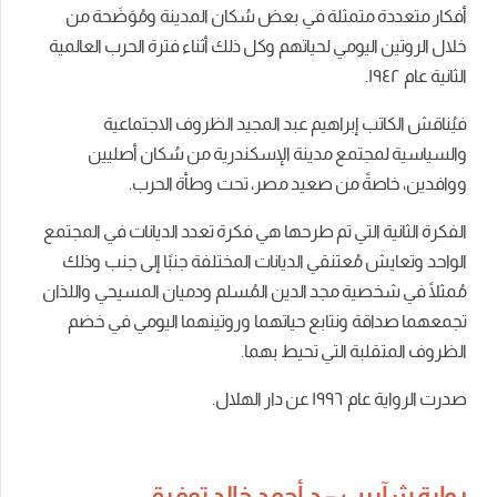
أفكار متعددة متمثلة في بعض سُكان المدينة ومُوَضَحة من
خلال الروتين اليومي لحياتهم وكل ذلك أثناء فترة الحرب العالمية
الثانية عام ١٩٤٢.
فيُناقش الكاتب إبراهيم عبد المجيد الظروف الاجتماعية
والسياسية لمجتمع مدينة الإسكندرية من سُكان أصليين
ووافدين، خاصةً من صعيد مصر، تحت وطأة الحرب.
الفكرة الثانية التي تم طرحها هي فكرة تعدد الديانات في المجتمع
الواحد وتعايش مُعتنقي الديانات المختلفة جنبًا إلى جنب وذلك
مُمثلًا في شخصية مجد الدين المُسلم ودميان المسيحي واللذان
تجمعهما صداقة ونتابع حياتهما وروتينهما اليومي في خضم
الظروف المتقلبة التي تحيط بهما.
صدرت الرواية عام ١٩٩٦ عن دار الهلال.
رواية شآبيب – د.أحمد خالد توفيق