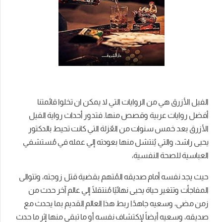
الفيل الأزرق هي من الروايات التي لا يمكن ان تخلوا قائمتنا
أفضل
روايات عربية وقصص منها. فتدور
أحداث رواية الفيل
الأزرق بعد خمس سنوات من العٌزلة التي كانت تحيط بالدكتور
يحيى راشد، والتي يُنتشل منها بعودته إلي عمله في مُستشفي
العباسية للصحة النفسية،
حيث يجد نفسه أمام صديقه المُتهم بقضية قتل زوجته، وتتوالى
المفاجأت وتتغير حياة يحيى نهائيًا مُنتقلًا إلي عالم آخر حدث من
زمن مضى، وسعيه جاهدًا ربط هذا العالم القديم بما يحدث مع
صديقه، وسعيه أيضاً لإكتشاف نفسه أو ما تبقى منها إثر ما حدث