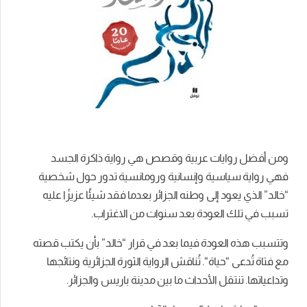
ومن أفضل روايات عربية وقصص هي رواية
ذاكرة الجسد
فهي
رواية
سياسية
وإنسانية
ورومانسية
تدور
حول
شخصية
“خالد”
الذي
يعود
إلى
وطنه
الجزائر
بعدما
فقد
شيئًا
عزيزًا
عليه
تسبب
في
تلك
العودة
بعد
سنوات
من
الاغتراب
.
وتتسبب
هذه
العودة
فيما
بعد
في
قرار
“خالد”
بأن
يكتب
قصته
مع
فتاة
تُدعى
“حياة
“.
تُناقش
الرواية
الثورة
الجزائرية
ونتائجها
وتداعياتها
.
تنتقل
الأحداث
ما
بين
مدينة
باريس
والجزائر
.