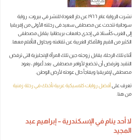
نشرت الرواية عام ١٩٦٦ عن دار العودة للنشر في بيروت. رواية
سودانية تتحدث عن مصطفى سعيد فى رحلته الأولى من إفريقيا
إلى الغرب كأستاذ في إحدى جامعات بريطانيا. يقابل مصطفى
الكثير من القيم والأفكار الغريبة عن ثقافته ويحاول التأقلم معها.
أثناء تلك الرحلة، يقابل زوجته جين تلك المرأة الإنجليزية التى ترفض
التقيد وترفض أن تخضع لأوامر مصطفى. بعد أعوام ، يعود
مصطفى لإفريقيا ويفاجأ حال عودته لأرض الوطن.
تعرف على
أفضل روايات كلاسيكية عربية تأخذك في رحلة زمنية
من هنا.
لا أحد ينام في الإسكندرية – إبراهيم عبد
المجيد