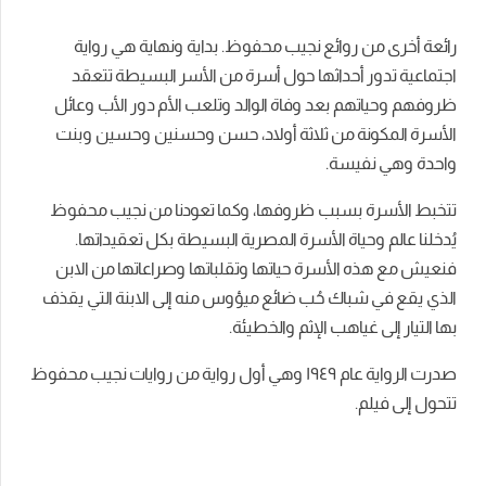
رائعة أخرى من روائع نجيب محفوظ. بداية ونهاية هي رواية
اجتماعية تدور أحداثها حول أسرة من الأسر البسيطة تتعقد
ظروفهم وحياتهم بعد وفاة الوالد وتلعب الأم دور الأب وعائل
الأسرة المكونة من ثلاثة أولاد، حسن وحسنين وحسين وبنت
واحدة وهي نفيسة.
تتخبط الأسرة بسبب ظروفها، وكما تعودنا من نجيب محفوظ
يُدخلنا عالم وحياة الأسرة المصرية البسيطة بكل تعقيداتها.
فنعيش مع هذه الأسرة حياتها وتقلباتها وصراعاتها من الابن
الذي يقع في شباك حُب ضائع ميؤوس منه إلى الابنة التي يقذف
بها التيار إلى غياهب الإثم والخطيئة.
صدرت الرواية عام ١٩٤٩ وهي أول رواية من روايات نجيب محفوظ
تتحول إلى فيلم.