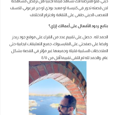
ديني، فلو افترضنا انك تشاهد فيلما اجنبيا هل ترفض مشاهدته
لان قصته تدور في كنيسة او معبد بوذي او دير فرعوني، للاسف
التعصب الديني طغى على الثقافة واحترام الاختلاف
بتابع
ردود
الأفعال
على
أعمالك
إزاي؟
الحمد لله.. حصل على تقييم عدد من القراء على موقع جود ريدز
وايضا على صفحتي على الفايسبوك، جميع التعليقات ايجابية حتى
الملاحظات السلبية قليلة وجميعها غير مؤثر في القصة بشكل
عام، والحمد لله لم اتلقى تقييما أقل من ٤/٥