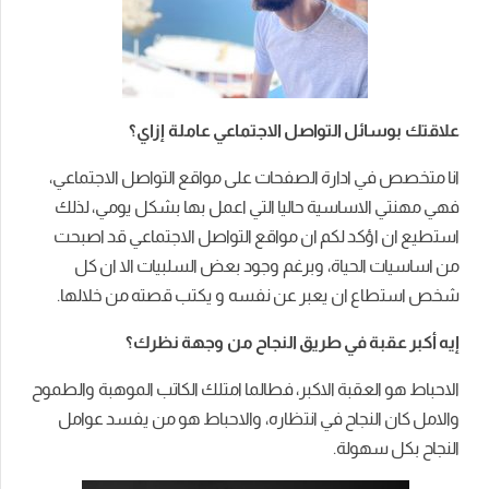
علاقتك
بوسائل
التواصل
الاجتماعي
عاملة
إزاي؟
انا متخصص في ادارة الصفحات على مواقع التواصل الاجتماعي،
فهي مهنتي الاساسية حاليا التي اعمل بها بشكل يومي، لذلك
استطيع ان اؤكد لكم ان مواقع التواصل الاجتماعي قد اصبحت
من اساسيات الحياة، وبرغم وجود بعض السلبيات الا ان كل
شخص استطاع ان يعبر عن نفسه و يكتب قصته من خلالها.
إيه
أكبر
عقبة
في
طريق
النجاح
من
وجهة
نظرك؟
الاحباط هو العقبة الاكبر، فطالما امتلك الكاتب الموهبة والطموح
والامل كان النجاح في انتظاره، والاحباط هو من يفسد عوامل
النجاح بكل سهولة.