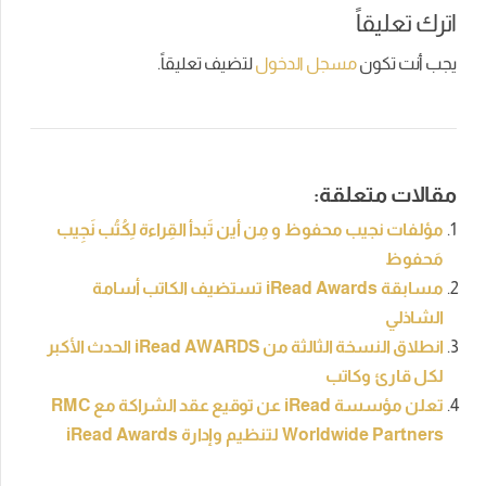
اترك تعليقاً
يجب أنت تكون
مسجل الدخول
لتضيف تعليقاً.
مقالات متعلقة:
مؤلفات نجيب محفوظ و مِن أين تَبدأ القِراءة لِكُتُب نَجِيب
مَحفوظ
مسابقة iRead Awards تستضيف الكاتب أسامة
الشاذلي
انطلاق النسخة الثالثة من iRead AWARDS الحدث الأكبر
لكل قارئ وكاتب
تعلن مؤسسة iRead عن توقيع عقد الشراكة مع RMC
Worldwide Partners لتنظيم وإدارة iRead Awards