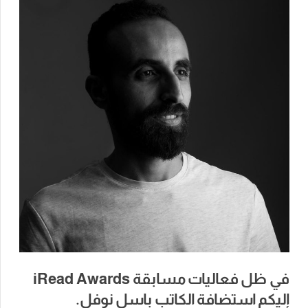
في
ظل
فعاليات
مسابقة
iRead Awards
إليكم
استضافة
الكاتب باسل نوفل
.