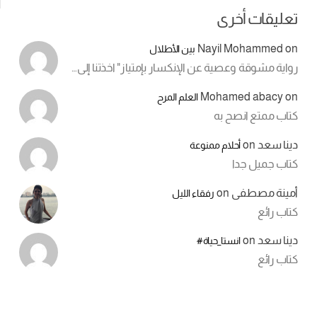
تعليقات أخرى
Nayil Mohammed
on
بين الأطلال
رواية مشوقة وعصية عن الإنكسار بإمتياز" اخذتنا إلى…
Mohamed abacy
on
العلم المرح
كتاب ممتع انصح به
دينا سعد
on
أحلام ممنوعة
كتاب جميل جدا
أمينة مصطفى
on
رفقاء الليل
كتاب رائع
دينا سعد
on
انستا_حياة#
كتاب رائع