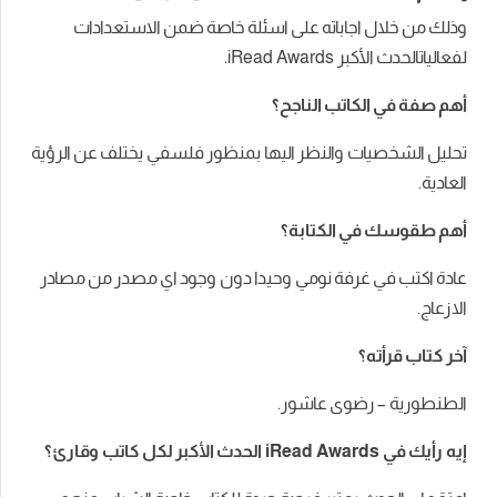
وذلك
من
خلال
اجاباته
على
اسئلة
خاصة
ضمن
الاستعدادات
لفعاليات
الحدث
الأكبر
iRead Awards.
أهم
صفة
في
الكاتب
الناجح؟
تحليل الشخصيات والنظر اليها بمنظور فلسفي يختلف عن الرؤية
العادية.
أهم
طقوسك
في
الكتابة؟
عادة اكتب في غرفة نومي وحيدا دون وجود اي مصدر من مصادر
الازعاج.
آخر كتاب قرأته؟
الطنطورية – رضوى عاشور.
إيه
رأيك
في
iRead Awards
الحدث
الأكبر
لكل
كاتب
وقارئ؟