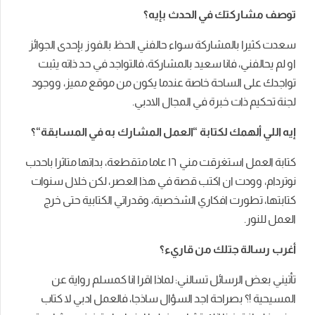
توصف
مشاركتك
في
الحدث
بإيه؟
سعدت كثيرا بالمشاركة سواء حالفني الحظ بالفوز بإحدى الجوائز
او لم يحالفني، فانا سعيد بالمشاركة، فالتواجد في حد ذاته يثبت
تواجدك على الساحة خاصة عندما يكون من موقع مميز، ووجود
لجنة تحكيم ذات خبرة في المجال الادبي.
إيه
اللي
ألهمك
لكتابة
“
العمل
المشارك
به
في
المسابقة
“
؟
كتابة العمل استغرقت مني ١٦ عاما متقطعة، بداتها متاثرا باحدب
نوتردام، وودت ان اكتب قصة في هذا العصر، لكن خلال سنوات
كتابتها، تطورت افكاري الشخصية، وقدراتي الكتابية حتى خرج
العمل للنور.
أغرب
رسالة
جتلك
من
قاريء؟
تأتيني بعض الرسائل تسالني: لماذا اقرا انا كمسلم رواية عن
المسيحية !؟ بصراحة اجد السؤال ساذجا، فالعمل ادبي لا كتاب