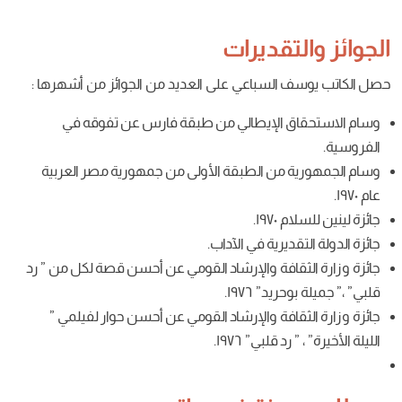
تقديرات
 السباعي
على
العديد
من
الجوائز
من
أشهرها
:
 الإيطالي من طبقة فارس عن تفوقه في
من الطبقة الأولى من جمهورية مصر العربية
١٩.
يرية في الآداب.
قافة والإرشاد القومي عن أحسن قصة لكل من ” رد
د” ١٩٧٦.
افة والإرشاد القومي عن أحسن حوار لفيلمي ”
قلبي” ١٩٧٦.