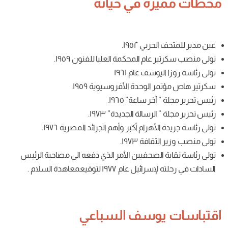
زة في حياته
ربي ١٩٥٢.
عام المحكمة العليا للفنون ١٩٥٩.
يوسف عام ١٩٦١
الوحدة الأفروسيوية ١٩٥٩.
خر ساعة” ١٩٦٥.
لرسالة الجديدة” ١٩٧٣.
أهرام أكبر وأهم الجرائد المصرية ١٩٧٦.
افة ١٩٧٣.
 الصحفيين الأمر الذي دفعه الى مصاحبة الرئيس
 ١٩٧٧ لتوقيعمعاهدة السلام .
وسف السباعي