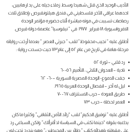
ي قتل شهيدا وسط زملاء جيله على يد ارهابيين،
خر فلسطيني في فندق هيلتونقبرص بإطلاق ثلاث
موته مباشرة أثناء حضوره مؤتمر الوحدة
محفوظ” لقب ” جبرتي العصر ” بعدما أرخت رواياته
م٧٣ حيث جسدت رواية :
 ، التأميم ٥٦- ٦٠
 المصرية السورية – ٦٠- ٦٢
الوحدة العربية ١٩٦٥.
الاستنزاف ٦٧- ٧٠
 ٧٣
لحكيم” لقب “رائد الأمن الثقافي” وكثيرا ما كان
ا تكتب في السياسة لا أقرألك” ولكن السباعي رد
ه كتاب ” طائر بين المحيطين” وهو يندرج تحت لون