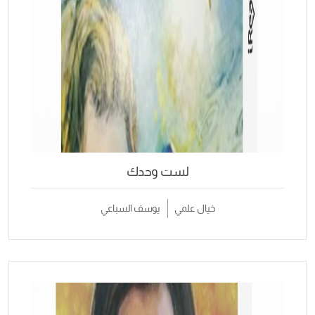
لست وحدك
خيال علمي
يوسف السباعي