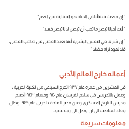
ي
الحياة
هو
المقارنة
بين
النعم
“.
حب
أن
تبصر، لا
نا
تبصر
فعلا
“
فس
البشرية
أنها
تعتاد
الفضل
من
صاحب
الفضل،
“
لعالم الأدبي
مره
عام ١٩٣٧ تخرج
السباعي
من
الكلية
الحربية ،
ي
سلاح
الفرسان
عام ١٩٤٠وفيعام ١٩٤٣ أصبح
سكري
وعين
مدير
للمتحف
الحربي
عام ١٩٤٩ وظل
ان
وصل
الى
رتبة عميد
.
يعة