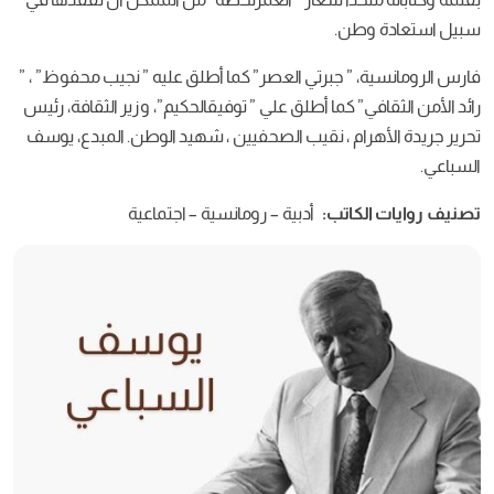
ن.
” جبرتي العصر” كما أطلق عليه ” نجيب محفوظ” ، ”
 كما أطلق علي ” توفيقالحكيم”، وزير الثقافة، رئيس
ام ، نقيب الصحفيين ، شهيد الوطن. المبدع، يوسف
اتب:
أدبية – رومانسية – اجتماعية