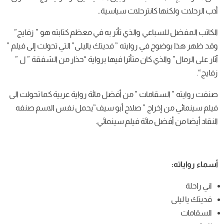
 كانترحلات سياسية..
سباعي
والذي
تأثر
به
في
معظم
كتابته
هو
”
زفايج
”
وح
في
روايته
”
فديتك
ياليلى
”
التي
تحولت
إلى
فيلم
”
ذي
كان
متأثرا
فيها
برواية
“
حذار
من
الشفقة
”
ل
”
قامات ” من أفضل مائة رواية عربية كما تحولت الى
إخراج ” صلاح أبو سيف”يحمل نفس الاسم صنفه
ل مائة فيلم سينمائي.