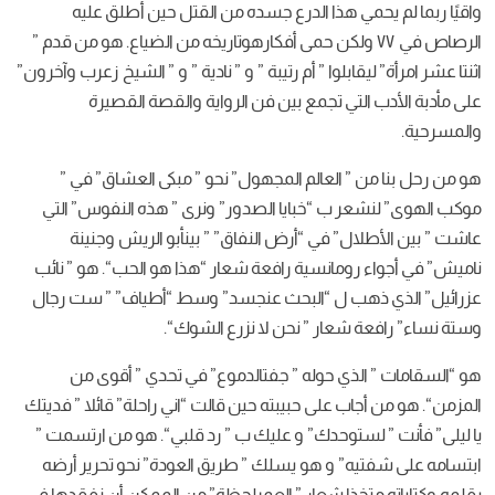
ي هذا الدرع جسده من القتل حين أُطلق عليه
اص في ٧٧ ولكن حمى أفكارهوتاريخه من الضياع. هو من قدم ”
ابلوا ” أم رتيبة ” و ” نادية ” و ” الشيخ زعرب وآخرون”
تي تجمع بين فن الرواية والقصة القصيرة
 العالم المجهول” نحو ” مبكى العشاق” في ”
 ب “خبايا الصدور” ونرى ” هذه النفوس” التي
” في “أرض النفاق” ” بينأبو الريش وجنينة
ومانسية رافعة شعار “هذا هو الحب“. هو ” نائب
ب ل “البحث عنجسد” وسط “أطياف” ” ست رجال
شعار ” نحن لا نزرع الشوك“.
ذي حوله ” جفتالدموع” في تحدي ” أقوى من
ب على حبيبته حين قالت “اني راحلة” قائلا ” فديتك
ستوحدك” و عليك ب ” رد قلبي“. هو من ارتسمت ”
” و هو يسلك ” طريق العودة” نحو تحرير أرضه
خذا شعار ” العمرلحظة” من الممكن أن نفقدها في