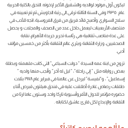
والديه
والشقيق
الأكبر
لإخوته
.
التحق
بالكلية
الحربية
نة
الثالثة
ترقى
الى
رتبة
الجاويش
ثم
تم
تعيينه
في
بح
قائد فريق
من
فرق
الفروسية، اتجه
للأدب
في
ليعمل
داخل
عدد
من
الصحف
والمجلات
و
يحصل
افية
هي
رئاسة
تحرير
جريدة
الأهرام، نقابة
ثقافة
ويثري
عالم
الثقافة
بأكثر
من
خمسين
مؤلف
لسيدة
”
دولت
السباعي
”
التي
كانت
ملهمته
وبطلة
إني
راحلة”، ” ليل
له
آخر
”
وأنجب منها
ولديه
”
سة
”
ليرحل
عن
عالمنا
في
فبراير
عام ١٩٧٨ بثلاث
رة
أطلقت
عليه
في
فندق هيلتون
قبرص
أثناء
ول
الأفروآسيوية
تاركا
واحد
وستون
عاما
ارثا
من
ل
قارئ
عاشق لكتاباته
.
صبح كاتباً؟