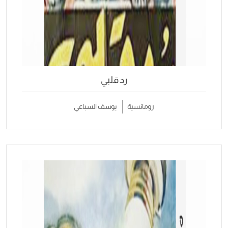
رد قلبي
رومانسية
يوسف السباعي