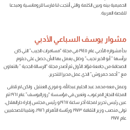
الكلمة
والتي
أنتجت
لنا
فارسا
للرومانسية
ومبدعا
ف السباعي الأدبي
ام ١٩٤٥ في
مجلة
“
مسامرات
الجيب
”
التي
كان
جيب
”
وظل
يعمل
بها
الىأن
حصل
على
دبلوم
فؤاد
الأول
ثم
أصدر
مجلة
“
الرسالة
الجدية
”
بالتعاون
”
الذي
عمل
مديرا
للتحرير.
بد
الحليم
عبدالله، و
فوزي
العنتيل
ولكن
لم
تلاقى
وب، وتعين
في
مؤسسة
“
روزاليوسف
”
عام ١٩٦١ ثم
جلة
آخر
ساعة ١٩٦٧و
رئيس
مجلس
إدارة
دارالهلال،
قافة ١٩٧٣ ورئاسة
الأهرام ١٩٧٦، ونقيبا
للصحفيين