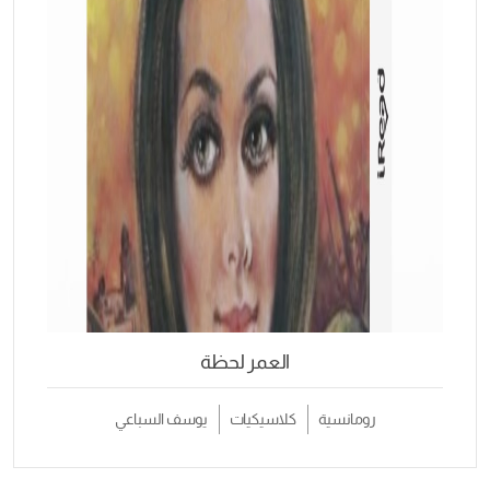
العمر لحظة
انسية
كلاسيكيات
يوسف السباعي