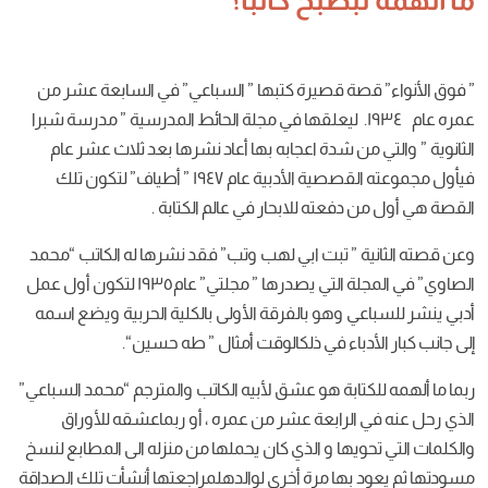
قصيرة
كتبها
”
السباعي
”
في
السابعة
عشر
من
يعلقها
في
مجلة
الحائط
المدرسية
”
مدرسة
شبرا
دة
اعجابه
بها
أعاد
نشرها
بعد
ثلاث
عشر
عام
قصصية
الأدبية
عام ١٩٤٧ ” أطياف
”
لتكون
تلك
دفعته
للابحار
في
عالم
الكتابة
.
تبت
ابي
لهب
وتب
”
فقد
نشرها
له
الكاتب
“
محمد
التي
يصدرها
”
مجلتي
”
عام١٩٣٥ لتكون
أول
عمل
وهو
بالفرقة
الأولى
بالكلية
الحربية
ويضع
اسمه
في
ذلكالوقت
أمثال
”
طه
حسين
“.
ة
هو
عشق
لأبيه
الكاتب
والمترجم
“
محمد
السباعي
”
لرابعة
عشر
من
عمره ، أو
ربماعشقه
للأوراق
ها
و
الذي
كان
يحملها
من
منزله
الى
المطابع
لنسخ
بها
مرة
أخرى
لوالدهلمراجعتها
أنشأت
تلك
الصداقة