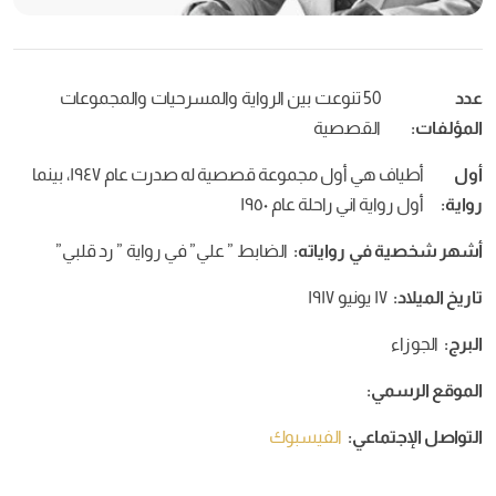
5 تنوعت بين الرواية والمسرحيات والمجموعات
صصية
أطياف هي أول مجموعة قصصية له صدرت عام ١٩٤٧، بينما
ي راحلة عام ١٩٥٠
واياته:
الضابط ” علي” في رواية ” رد قلبي”
:
الفيسبوك