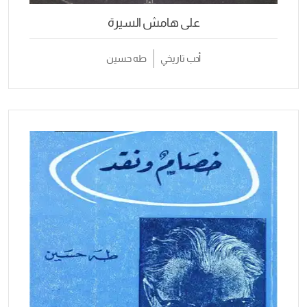
على هامش السيرة
أدب تاريخي
طه حسين