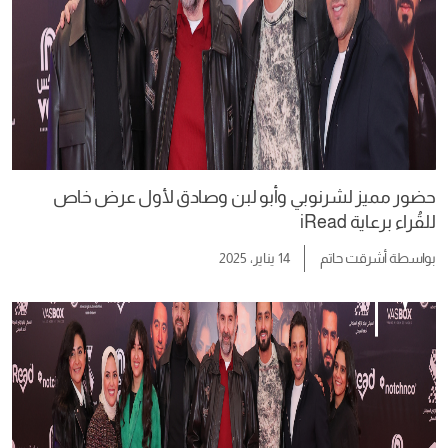
حضور مميز لشرنوبي وأبو لبن وصادق لأول عرض خاص
للقُراء برعاية iRead
بواسطة
أشرقت حاتم
14 يناير، 2025