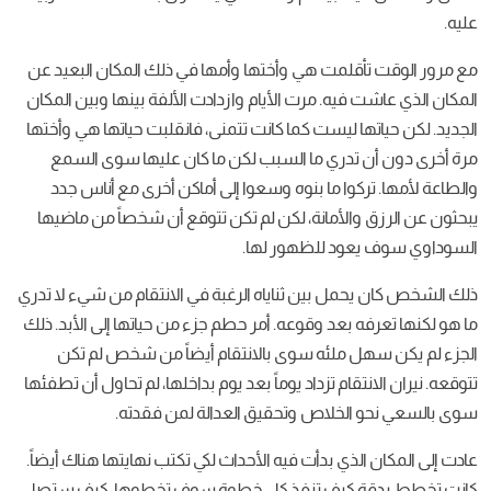
عليه.
مع مرور الوقت تأقلمت هي وأختها وأمها في ذلك المكان البعيد عن
المكان الذي عاشت فيه. مرت الأيام وازدادت الألفة بينها وبين المكان
الجديد. لكن حياتها ليست كما كانت تتمنى، فانقلبت حياتها هي وأختها
مرة أخرى دون أن تدري ما السبب لكن ما كان عليها سوى السمع
والطاعة لأمها. تركوا ما بنوه وسعوا إلى أماكن أخرى مع أناس جدد
يبحثون عن الرزق والأمانة، لكن لم تكن تتوقع أن شخصاً من ماضيها
السوداوي سوف يعود للظهور لها.
ذلك الشخص كان يحمل بين ثناياه الرغبة في الانتقام من شيء لا تدري
ما هو لكنها تعرفه بعد وقوعه. أمر حطم جزء من حياتها إلى الأبد. ذلك
الجزء لم يكن سهل ملئه سوى بالانتقام أيضاً من شخص لم تكن
تتوقعه. نيران الانتقام تزداد يوماً بعد يوم بداخلها، لم تحاول أن تطفئها
سوى بالسعي نحو الخلاص وتحقيق العدالة لمن فقدته.
عادت إلى المكان الذي بدأت فيه الأحداث لكي تكتب نهايتها هناك أيضاً.
كانت تخطط بدقة كيف تنفذ كل خطوة سوف تخطوها. كيف ستصل