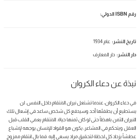
رقم ISBN الدولي:
تاريخ النشر:
عام 1934
دار النشر:
دار المعارف
نبذة عن دعاء الكروان
في دعاء الكروان، عندما تشتعل نيران الانتقام داخل النفس. لن
يستطيع أن يطفئها أحد وسيدفع كل شخص ساعد في إشعال تلك
النيران الثمن باهظاً حتى لو كان ثمنها حياة. الانتقام يعمي القلب قبل
العقل ويتحكم في المشاعر، يكون هو القواد للإنسان يوجهه لإشباع
عطشاً يزداد كل لحظة لتحقيق مراد يسعى إليه. فما بال انتقام ممزوج