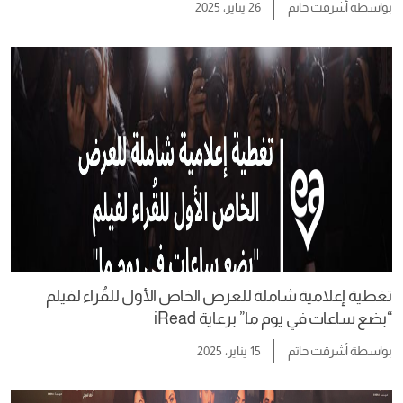
بواسطة
أشرقت حاتم
26 يناير، 2025
تغطية إعلامية شاملة للعرض الخاص الأول للقُراء لفيلم
“بضع ساعات في يوم ما” برعاية iRead
بواسطة
أشرقت حاتم
15 يناير، 2025