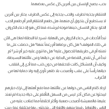
بحب، يصبح الإنسان بين أمرين كل عكس بعضهما.
الانتقام يجذبه لطرف، والحب يجذبه إلى عكس الطرف. يحتار بين أمرين
لا يستطيع أن يتذوق أي منهما، هل طعم الانتقام المر أم طعم الحب
الحلو. يحتاج الانسان حينها موجه ليرشده، فما كان هو إلا دعاء الكروان.
تبدأ الأحداث في دعاء الكروان من النهاية. تسرد لنا البطلة لماذا هي الآن
في ذلك الموقف؟ هل كان برضاها أم رغماً عنها؟ هل حصلت على ما
تمنته أم في طريقها للحصول عليه؟ هل ما تنوي عليه خير أم شر؟ ثم
تبدأ في أن تقص القصة من البداية عن حياتها وعن عائلتها البسيطة،
وكيف أن المشاكل كانت تلاحقها من دون ذنب، مما أدى إلى انقلاب
حياتها رأساً على عقب وأصبحت بلا ظهر تأوي إليه ولا حماية لها من
الأغراب.
ازداد كلام الناس من حولها عن عائلتها، مما دفع أهلها إلى ترك ديارهم
ليبحثوا عن مكان آخر. ليس من السهل التأقلم على حياة جديدة لم تعتد
عليها، فالمعيشة أصبحت صعبة وأكثر اختلافاً مما اعتادت عليه من
الناس والتعامل فيما بينهم واللغة التي يتحدثون بها مختلفة عما ربيت