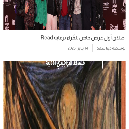
اطلاق أول عرض خاص للقٌراء برعاية iRead
بواسطة
دينا سعد
14 يناير، 2025