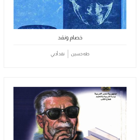
خصام ونقد
طه حسين
نقد أدبي