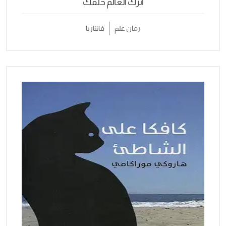
اترك العالم خلفك
رمان علم
فانتازيا