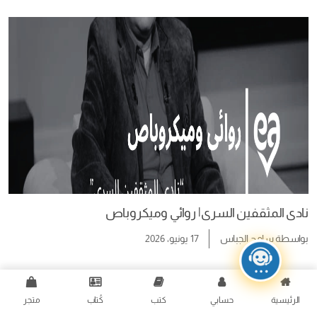
نادى المثقفين السرى| روائي وميكروباص
بواسطة
سامح الجباس
17 يونيو، 2026
الرئيسية
حسابي
كتب
كُتاب
متجر