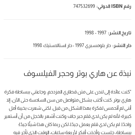
رقم ISBN الدولي:
747532699
تاريخ النشر:
1997 - 1998
دار النشر:
دار بلومسبري 1997 - دار استالاستيك 1998
نبذة عن هاري بوتر وحجر الفيلسوف
“كنت عائدة إلى لندن على متن قطاري المزدحم، وجاءتني ببساطة فكرة
هاري بوتر. كنت أكتب بشكل متواصل من سن السادسة حتى الآن، إلا
أنني لم أتحمس لفكرة بهذا الشكل من قبل. لكني شعرت بخيبة أمل
كبيرة؛ لأنه لم يكن لدي قلم حبر جاف وكنت أشعر بالخجل من أن أستعير
واحدًا. لم يكن لدي قلم يعمل جيدًا، لكن ربما كان هذا شيئًا جيدًا؛
ببساطة، جلست وأخذت أفكر لأربعة ساعات، الوقت الذي تأخر فيه