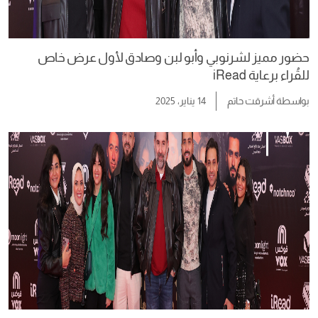
حضور مميز لشرنوبي وأبو لبن وصادق لأول عرض خاص
للقُراء برعاية iRead
بواسطة
أشرقت حاتم
14 يناير، 2025