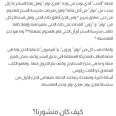
قصة “الندب” الذي يوجد في وجه “هاري بوتر” وهل هذا الساحر ما زال
يبحث عن “بوتر” من أجل قتله؟ وهل تعرضت مدرسة السحر للهجوم
من جني عملاق شرير ؟ ومن الذي أطلق ذلك الجني وهل استطاع كل
من “بوتر” و “رون” القضاء على ذلك الجني بمفردهما وإنقاذ كافة
طلاب مدرسة السحر أم أن الجني قام بالهجوم عليهما؟؟؟ وما هو حجر
الفلاسفة ؟
ولماذا ذهب كل من “بوتر” ورون”، و”هرميون” لحماية الحجر وما هي
قصة النباتات المتحركة العملاقة التي تخنق البشر وكيف يمكن الفرار
منها و ما هي حجرة الشطرنج وكيف يتم الخروج منها ، وماهو الكلب
العملاق ذو الثلاث رؤوس.
أسئلة كثيرة ومتعددة ربما تجد الاجابة عليها في الجزء الأول من
سلسلة هاري بوتر: هاري بوتر وحجر الفلاسفة.
كيف كان منشورنا؟