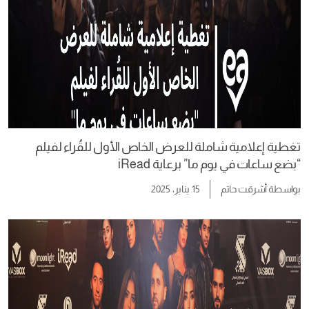
تغطية إعلامية شاملة للعرض الخاص الأول للقُراء لفيلم
“بضع ساعات في يوم ما” برعاية iRead
بواسطة
أشرقت حاتم
15 يناير، 2025