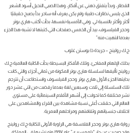
القطار، وبدأ يتفتق ذهني عن أفكار، وهذا الصبي النحيل أسود الشعر
الذي يلبس نظارات طبية ولم يكن يعرف أنه ساحر بدأ يصبح حقيقيًا
أكثر وأكثر بالنسبة لي. وفي الأمسية نفسها، بدأت أكتب هاري بوتر
وحجر الفيلسوف، بيد أن الخمس صفحات التي كتبتها لا تشبه هذا الجزء
بعدما انتهيت منه”
ج.ك رولينج – جريدة ذا بوستن غلوب
بذلك الإلهام المفاجئ، وتلك الأفكار البسيطة بدأت الكاتبة العالمية ج.ك
رولينج تأليفها لسلسلة هاري بوتر المكونة من ثماني أجزاء والتي كانت
بدايتها الجزء الأول هاري بوتر وحجر الفيلسوف واستطاعت أن تترجم
تلك السلسلة إلى ثلاث وسبعين لغة بعدما رفضت من اثني عشر دور
نشر مختلفة كما تحولت إلى أشهر الأفلام السينمائية على مستوى
العالم التي حققت أعلى نسبة مشاهدة بين القراء والمشاهدين على
اختلاف جنسياتهم وثقافتهم ومراحلهم العمرية.
رواية هاري بوتر وحجر الفلاسفة هي الراوية الأولى للكاتبة ج.ك رولينج
وقد صدرت عن دار “بلو مسبري” عام ١٩٩٧ وتم نشرها في المملكة