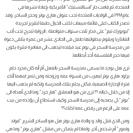
المتحدة، ثم قامت دار”استالاستيك” الأمريكية بإعادة نشرها في
عام١٩٩٨ في الولايات المتحدة تحت عنوان هاري بوتر وحجر الساحر، وقد
تصدر الكتاب اعلى قائمة مبيعات لكتب الخيال طبقا لتقرير لجريدة
“نيويورك تيم” على مدار ثلاث سنوات متواصلة ، الرواية تندرج تحت أدب
الفانتازيا ويقوم ببطولتها طفل في الحادي عشر من عمره يتلقى دعوة
من مدرسة السحر في يوم عيد ميلاده ليذهب الى مغامرة مثيرة يكون
فيها حجر الفلاسفة أحد أبطالها.
ترى هل يوجد ما يسمى بمدرسة السحر بالفعل أم أنه كان مجرد حلم
يراود هاري بوتر ليهرب من قسوة عمه وزوجته ومن تنمر ابنهما أثناء
فترة الإجازة الصيفية، فكان يحلم بتلك المدرسة ولكنه لم يذهب اليها
إلا من خلال خياله ؟؟ ترى من هو العملاق “هار جرد” وما الذي أهداه الى
“بوتر” كي يصحبه إلى مدرسة السحر وكيف استطاع أن يؤخذه من بيت
عمه على الرغم من رفض عمه لذلك؟؟
ومن الذي قتل والد و والدة هاري بوتر هل هو الساحر الشرير “فولد
وتمور” أم شخص آخر، ولماذا لم يتمكن من مقتل “هاري بوتر” وما هي