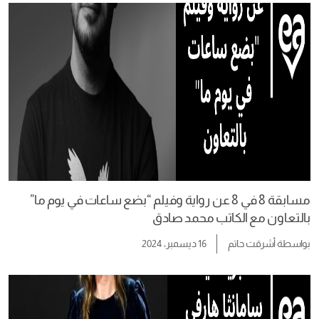
مسابقة 8 في 8 عن رواية وفيلم “بضع ساعات في يوم ما”
بالتعاون مع الكاتب محمد صادق
بواسطة
أشرقت حاتم
16 ديسمبر، 2024