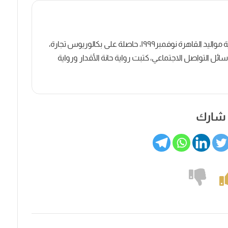
كاتبة روائية وصحفية مصرية مواليد القاهرة نوفمبر١٩٩٩، حاصلة على بكالوريوس تجارة،
ل التواصل الاجتماعي، كتبت رواية حانة الأقدار ورواية
شارك