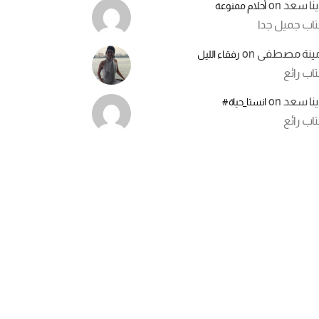
ينا سعد
on
أحلام ممنوعة
تاب جميل جدا
مينة مصطفى
on
رفقاء الليل
اب رائع
ينا سعد
on
انستا_حياة#
اب رائع