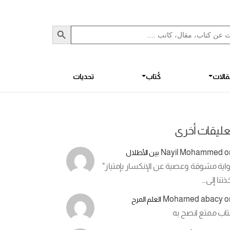
Sea
S
الات
كُتاب
تحديات
عليقات أخرى
Nayil Mohammed
o
بين الأطلال
اية مشوقة وعصية عن الإنكسار بإمتياز"
ذتنا إلى…
Mohamed abacy
o
العلم المرح
تاب ممتع انصح به