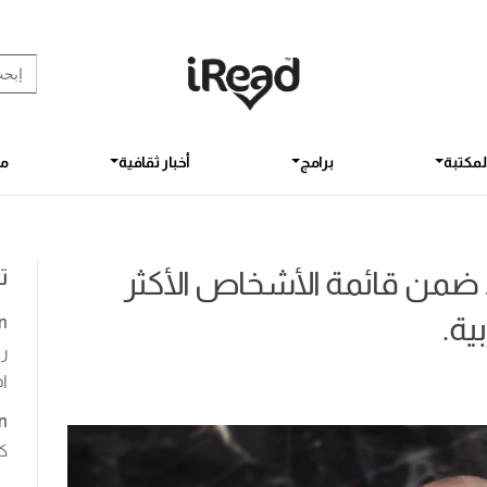
rch Button
earch
for:
لمكتبة
برامج
أخبار ثقافية
مق
ت
راد ضمن قائمة الأشخاص الأكثر
ية.
n
رو
اخ
n
ك