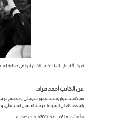
تعرف أكثر على الـ١٠٠ الاخرين الذين أثروا في صناعة السينما العربية:
عن الكاتب أحمد مراد:
بالمعهد العالي للسينما لدراسة التصوير السينمائي، و تخرج منها عام ٢٠٠١ بترت
بدأ مشواره الأدبي عام 2007م، حيث صدر له :