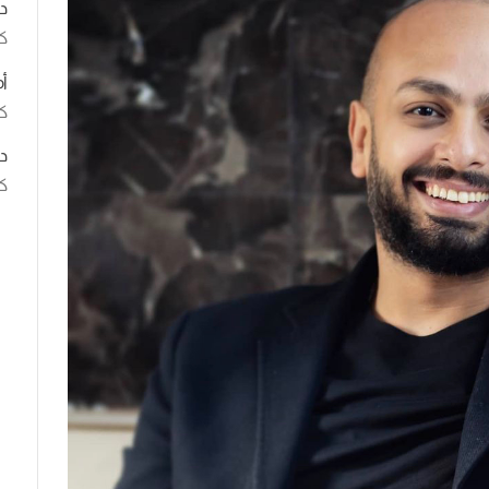
د
ك
أ
كت
د
كت