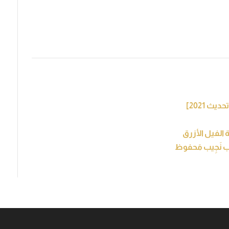
الفيل الأزرق
ُب نَجِيب مَحفوظ