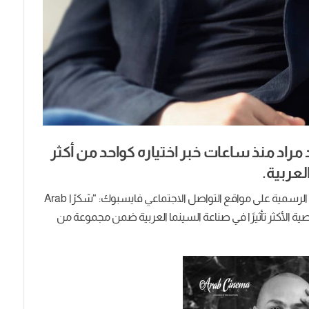
راد منذ ساعات خبر اختياره كواحد من أكثر
لعربية.
وجاء ذلك ضمن منشور خاص قام بنشره عبر صفحته الرسمية على مواقع التواصل الاجتماعي فايسبوك: “شكرًا Arab
Cinem على اختياري ضمن قائمة الـ101 شخصية الأكثر تأثيرًا في صناعة السينما العربية ضمن مجموعة من