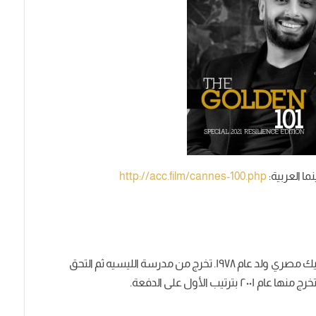
http://acc.film/cannes-100.php
هو كاتب، سيناريست، مصور سينمائي و مصمم جرافيك مصري ولد عام ١٩٧٨. تخرج من مدرسة الليسيه ثم التحق
يب الأول على الدفعة.