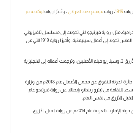
رواية
1919
، رواية
موسم صيد الغزلان
، وأخيرًا رواية
لوكاندة بير
درامية، مثل: رواية فيرتيجو التي تحولت إلى مسلسل تلفيزيوني
من بطولة هند صبري، رواية الفيل الأزرق ورواية تراب الماس تحولا إلى أعمال سينيمائية، وأخيرًا رواية 1919 التي من
كما أنه نجح كسينارست : فكتب سيناريو فيلم الفيل الأزرق 2، وسيناريو فيلم الأصليين، وترجمت أعماله إلى الإنجليزية
كما أنه حصل على جوائز عديدة وهما : حصل مراد على جائزة الدولة للتفوق عن مجمل الأعمال عام 2018م من وزارة
ط للثقافة في تيترو ريندانو بإيطاليا عن رواية فيرتيجو عام
ربية عام 2014م عن رواية الفيل الأزرق.