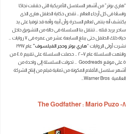
“هاري بوتر” من أشهر السلاسل الأمريكية التى حققت نجاحًا
واسعًا فى كل أرجاء العالم … تقص حكاية الطفل هارى الذى
يكتشف أنه ينتمى لعالم السحرة وأن أبيه وأمه قد توفيا على يد
ساحر يريد قتله … تنتقل بنا السلسلة فى حالة من التشويق داخل
حياة ذلك الطفل حتى يبلغ السابعة عشر من عمره فى ٧ روايات …
نشرت أولى الروايات “
هاري بوتر وحجر الفيلسوف”
عام ١٩٩٧
وانتهت السلسلة عام ٢٠٠٧ … حصلت السلسلة على تقييم ٤.٥ من
٥ على موقع Goodreads … تحولت السلسلة إلى واحدة من
أشهر سلاسل الأفلام المكونة من ثمانية فيلم من إنتاج الشركة
العالمية Warner Bros…
٨- The Godfather : Mario Puzo