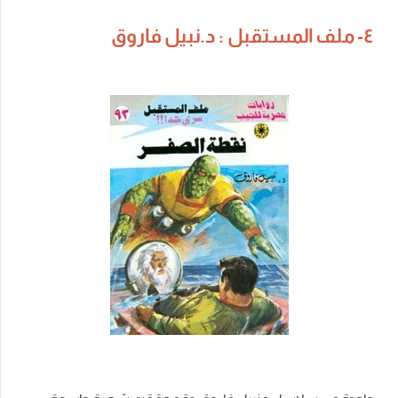
٤- ملف المستقبل : د.نبيل فاروق