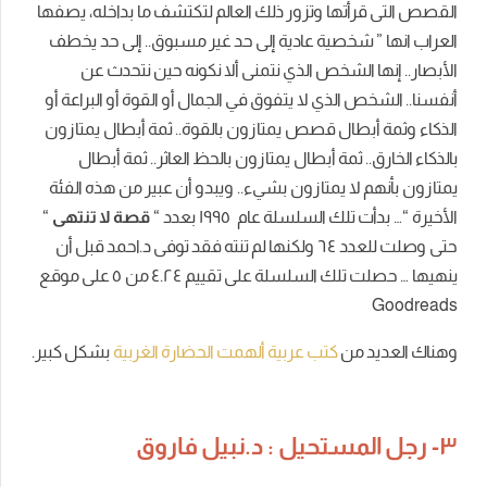
القصص التى قرأتها وتزور ذلك العالم لتكتشف ما بداخله، يصفها
العراب انها ” شخصية عادية إلى حد غير مسبوق.. إلى حد يخطف
الأبصار.. إنها الشخص الذي نتمنى ألا نكونه حين نتحدث عن
أنفسنا.. الشخص الذي لا يتفوق في الجمال أو القوة أو البراعة أو
الذكاء وثمة أبطال قصص يمتازون بالقوة.. ثمة أبطال يمتازون
بالذكاء الخارق.. ثمة أبطال يمتازون بالحظ العاثر.. ثمة أبطال
يمتازون بأنهم لا يمتازون بشيء.. ويبدو أن عبير من هذه الفئة
الأخيرة “… بدأت تلك السلسلة عام ١٩٩٥ بعدد “
قصة لا تنتهى
“
حتى وصلت للعدد ٦٤ ولكنها لم تنته فقد توفى د.احمد قبل أن
ينهيها … حصلت تلك السلسلة على تقييم ٤.٢٤ من ٥ على موقع
Goodreads
وهناك العديد من
كتب عربية ألهمت الحضارة الغربية
بشكل كبير.
٣- رجل المستحيل : د.نبيل فاروق