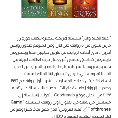
“أغنية الجليد والنار” سلسلة أمريكية شهيرة للكاتب جورج ر.ر
مارتن تتكون من ٥ روايات حتى الآن ومن المتوقع صدور روايتين
آخرين … تدور أحداث الروايات في قارتين خياليتين هما ويستروس
وإيسوس كما تحكى قصص أخرى مثل
حرب العائلات النبيلة في
قارة ويستروس للسيطرة عليها، والتهديد المتزايد من الحدود
الشماليّة، ومساعي
دنيرس تارجاريان
ابنة الملك المنفية
لاستعادة
عرش
أجدادها المسلوب
… نشرت أول رواية عام ١٩٩٦
وصدرت الرواية الخامسة عام ٢٠١١ … حصلت السلسلة على تقييم
٤.٣٧ من ٥ على موقع Goodreads … تحولت السلسلة إلى
مسلسل من ثمانية جزء بعنوان أولى روايات السلسلة ”
Game
of thrones
” أي “لعبة العروش” الذي حقق نجاحًا كبيرًا وهو من
إنتاج المنصة العالمية الشهيرة HBO …