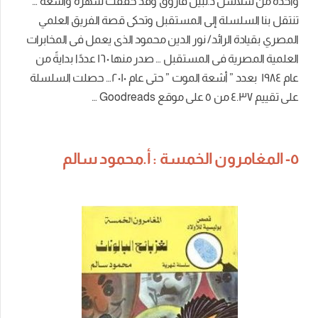
واحدة من سلاسل د.نبيل فاروق وقد حققت شهرة واسعة …
تنتقل بنا السلسلة إلى المستقبل وتحكى قصة الفريق العلمي
المصري بقيادة الرائد/ نور الدين محمود الذى يعمل فى المخابرات
العلمية المصرية فى المستقبل … صدر منها ١٦٠ عددًا بدايةً من
عام ١٩٨٤ بعدد ” أشعة الموت ” حتى عام ٢٠١٠… حصلت السلسلة
على تقييم ٤.٣٧ من ٥ على موقع Goodreads …
٥- المغامرون الخمسة : أ.محمود سالم