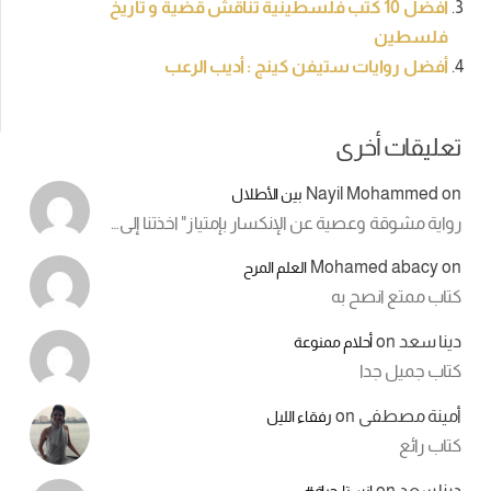
أفضل 10 كتب فلسطينية تناقش قضية و تاريخ
فلسطين
أفضل روايات ستيفن كينج : أديب الرعب
تعليقات أخرى
Nayil Mohammed
on
بين الأطلال
رواية مشوقة وعصية عن الإنكسار بإمتياز" اخذتنا إلى…
Mohamed abacy
on
العلم المرح
كتاب ممتع انصح به
دينا سعد
on
أحلام ممنوعة
كتاب جميل جدا
أمينة مصطفى
on
رفقاء الليل
كتاب رائع
دينا سعد
on
انستا_حياة#