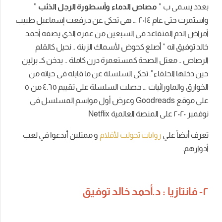
بعدد يسمى ب ”
مصاص الدماء وأسطورة الرجل الذئب
”
واستمرت حتى عام ٢٠١٤ … هى تحكى عن د.رفعت إسماعيل طبيب
أمراض الدم المتقاعد فى السبعين من عمره الذي يصفه أحمد
خالد توفيق انه ” أصلع كحوض لأسماك الزينة .. نحيل كالقلم
الرصاص .. معتل الصحة كمستعمرة درن كاملة .. يدخن كـ برلين
حين دخلها الحلفاء”. تحكى السلسلة عن ما قابله فى حياته من
الخوارق والماورائيات … حصلت السلسلة على تقييم ٤.٦٥ من ٥
على موقع Goodreads وعرض أول مواسم المسلسل فى
نوفمبر ٢٠٢٠ على المنصة العالمية Netflix
تعرف أيضاً علي
روايات تحولت لأفلام
و ممثلين أبدعوا في لعب
أدوارهم.
٢- فانتازيا : د.أحمد خالد توفيق