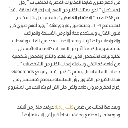
عن أدهم صبرى ضابط المخابرات المصرية الملقب ب ” رجل
المستحيل ” الذى يمتلك الكثير من المهارات الخارقة الفائقة … تبدأ
عام ١٩٨٤ بعدد ”
الاختفاء الغامض
”
واستمرت ل ١٦٠ عددًا حتى
انتهت عام ٢٠٠٩ … وصفه نبيل فاروق قائلا: ” يجيد أدهم صبري كل
فنون القتال، ويستخدم عدة أنواع من الأسلحة والمراكب
والغواصات والطائرات، ويجيد التحدث بعدد من اللغات وبلهجات
مختلفة، ويمتلك عددًا آخر من المهارات كالقدرة الفائقة على
تقليد نبرات الأشخاص الذين يقابلهم، والتنكر وتقمص شخصية
من أمامه، كما تلقى وسامته إعجاب الكثير من الشخصيات ” …
حصلت السلسلة على تقييم ٤.٢٠ من ٥ على موقع Goodreads …
هناك الكثير من الأقاويل بأن السلسلة ستقدم كمسلسل من
إخراج المخرج مروان حامد ولكن حتى الآن لم يتم البدء فى المشروع
…
ويعد هذا الكتاب من ضمن
كتب ريادية
عرفت منذ زمن أثبتت
وجودها في المجتمع وحققت نجاحاً كبيراً في السينما أيضاً.