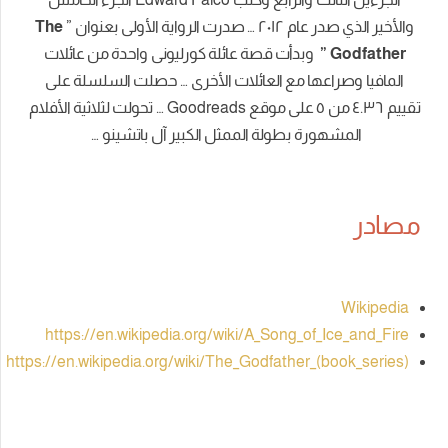
والأخير الذي صدر عام ٢٠١٢ … صدرت الرواية الأولى بعنوان ”
The
Godfather ”
وبدأت قصة عائلة كورليونى واحدة من عائلات
المافيا وصراعها مع العائلات الأخرى … حصلت السلسلة على
تقييم ٤.٣٦ من ٥ على موقع Goodreads … تحولت لثلاثية الأفلام
المشهورة بطولة الممثل الكبير آل باتشينو …
مصادر
Wikipedia
https://en.wikipedia.org/wiki/A_Song_of_Ice_and_Fire
https://en.wikipedia.org/wiki/The_Godfather_(book_series)