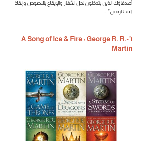
أصدقاؤك الذين يتدخلون لحل الألغاز والإيقاع باللصوص وإنقاذ
المظلومين”
…
٦-A Song of Ice & Fire : George R. R.
Martin