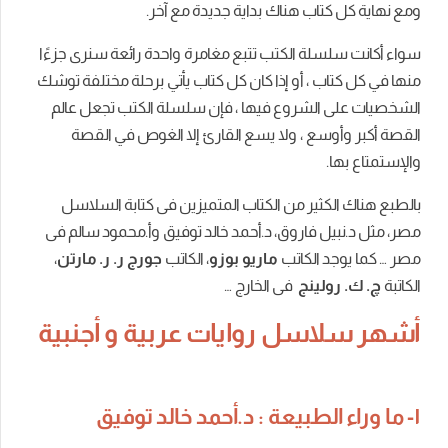
ومع نهاية كل كتاب هناك بداية جديدة مع آخر.
سواء أكانت سلسلة الكتب تتبع مغامرة واحدة رائعة سنرى جزءًا
منها في كل كتاب ، أو إذا كان كل كتاب يأتي برحلة مختلفة توشك
الشخصيات على الشروع فيها ، فإن سلسلة الكتب تجعل عالم
القصة أكبر وأوسع ، ولا يسع القارئ إلا الغوص في القصة
والإستمتاع بها.
بالطبع هناك الكثير من الكتاب المتميزين فى كتابة السلاسل
مصر، مثل د.نبيل فاروق، د.أحمد خالد توفيق وأ.محمود سالم فى
مصر … كما يوجد الكاتب
ماريو بوزو
، الكاتب
جورج ر. ر. مارتن
،
الكاتبة
چ. ك. رولينج
فى الخارج …
أشهر سلاسل روايات عربية و أجنبية
١- ما وراء الطبيعة : د.أحمد خالد توفيق