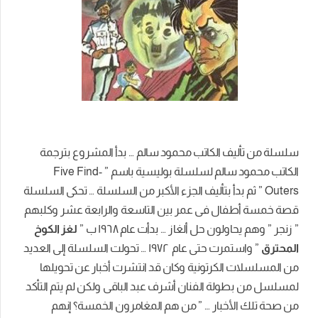
سلسلة من تأليف الكاتب محمود سالم … بدأ المشروع بترجمة
الكاتب محمود سالم لسلسلة بوليسية باسم ” Five Find-
Outers ” ثم بدأ بتأليف الجزء الأكبر من السلسلة … تحكى السلسلة
قصة خمسة أطفال فى عمر بين التاسعة والرابعة عشر وكلبهم
” زنجر ” وهم يحاولون حل ألغاز … بدأت عام ١٩٦٨ ب ”
لغز الكوخ
المحترق
” واستمرت حتى عام ١٩٧٢ … تحولت السلسلة إلى العديد
من المسلسلات الكرتونية وكان قد انتشرت أخبار عن تحويلها
لمسلسل من بطولة الفنان أشرف عبد الباقى ولكن لم يتم التأكد
من صحة تلك الأخبار … ”
من هم المغامرون الخمسة؟ إنهم