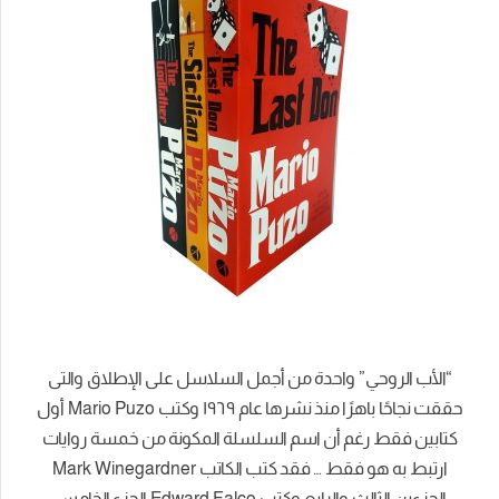
“الأب الروحي” واحدة من أجمل السلاسل على الإطلاق والتى
حققت نجاحًا باهرًا منذ نشرها عام ١٩٦٩ وكتب Mario Puzo أول
كتابين فقط رغم أن اسم السلسلة المكونة من خمسة روايات
ارتبط به هو فقط … فقد كتب الكاتب Mark Winegardner
الجزءين الثالث والرابع وكتب Edward Falco الجزء الخامس