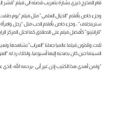
قام المخرج خيري بشارة بتعريب قصته الى فيلم “قشر ال
وجزء خاص بأفلام “الخيال العلمي” مثل فيلم “يوم طفت ال
سترينجلاف” ، وجزء خاص بأفلام الحب مثل “رجل وامرأة”
“تارانتينو” كأفضل فيلم على الاطلاق كما احتل المركز ال
ثلاث وثلاثون فيلما عالميا جعلنا “العراب” نشاهدها ونعي
السينما حين كان يصحبه إليها أسبوعيا، ولذلك رد له “العر
“ولمن أهدي هذا الكتيب إذن غير أبي -يرحمه الله- الذي ع