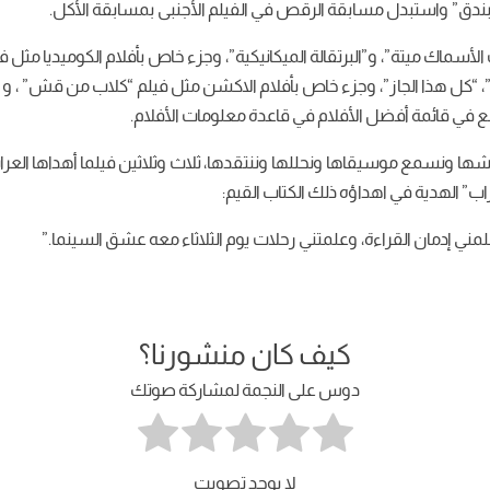
بندق” واستبدل مسابقة الرقص في الفيلم الأجنبى بمسابقة الأكل.
أسماك ميتة”، و”البرتقالة الميكانيكية”، وجزء خاص بأفلام الكوميديا مثل ف
، “كل هذا الجاز”، وجزء خاص بأفلام الاكشن مثل فيلم “كلاب من قش” ، و 
رابع في قائمة أفضل الأفلام في قاعدة معلومات الأفلام.
شها ونسمع موسيقاها ونحللها وننتقدها، ثلاث وثلاثين فيلما أهداها العراب 
اب” الهدية في اهداؤه ذلك الكتاب القيم:
لمني إدمان القراءة، وعلمتني رحلات يوم الثلاثاء معه عشق السينما.”
كيف كان منشورنا؟
دوس على النجمة لمشاركة صوتك
لا يوجد تصويت