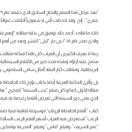
عمري”… إلخ. وقد لاحظت أنني لا شعورياً أطلقت عنواناً شب
ذلك ما قاله د. أحمد خالد توفيق في بداية مقالته “إنهم يق
والذي صدر عام ٢٠١٥ عن دار “ليلى” للنشر ويعد من أهم الكتب العربية بل ويمكن الوحيدة التي أرخت تاريخ السينما العالمية ولخصت أهم الأفلام في فترة الستينات والسبعينات.
ربما لا يعرف الكثيرين أن العراب كان ناقدًا فنيا له 
مدمج عليه آراؤه ونقده لعدد كبير من الأفلام السينمائية
البريطانية، ومقالات كبار النقاد أمثال سامي السلاموني
بل وأثرى المكتبة العربية أيضا بكتاب يؤرخ تلك الحافظة
الذي يعني دور السينما التي تعرض أفلاما رخيصة بلا قيمة 
كتاب ” أفلام الحافظة الزرقاء” موسوعة ثقافية فنية ضم
الرعب” استعرض فيه العراب أشهر أفلام الرعب السائدة م
“عمر الشريف”، وفيلم “ماش” وفيلم “المدرعة بوتمكين”، 