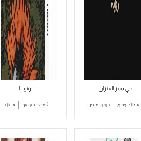
في ممر الفئران
يوتوبيا
مد خالد توفيق
إثارة وغموض
أحمد خالد توفيق
فانتازيا