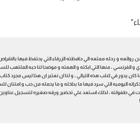
اء
"
 من روائعه و رحله ممتعه الي حافظته الزرقاء التي يحتفظ فيها بالاقرا
لندي و الفرنسي ، منها التي ابكته و الهمته و موضحا لنا حبه الملتهب ل
 كان يدور في اغلب هذه الليالي ، و لنا ان نعتبر ان هذا ليس مجرد كتاب نق
راته اليوميه التي سرد فيها ما بداخله و ما يحمله من حب و امتنان للس
ي طفولته ، لذلك استعد علي تحضير ورقه صغيره لتسجيل عناوين ال