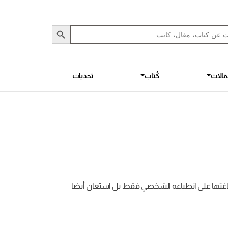
Sea
S
الات
كُتاب
تحديات
ئي عالمي لم يقتصر في صياغتها على انطباعه الشخصي فقط بل استعان أيضا