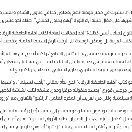
“بعد عرض هذا الفيلم والنجاح الساحق الذي حققه عام ١٩٦٩، انتشرت في مصر موضة أنهم يفعلون كذا في عنا
يهاً على مقال كتبته أيام الثورة “إنهم يأكلون الكنتاكي”.. هناك نحو عشرين 
تلون الجياد .. أليس كذلك؟” أحد المقالات الهامة لكتاب أفلام الحافظة الزرق
مقالات تصدر بصورة منتظمة في مجلة “الفن السابع”، ولكنه أفصح عن هذا لق
 العالمية لم يقتصر في صياغتها على انطباعه الشخصي فقط بل استعان أيضا بقا
، رؤوف توفيق، خيرية البشلاوي، طارق الشناوي وعصام زكريا كمرجع له.
 هو كتاب “أفلام الحافظة الزرقاء” الذي بدأه بمقالي “بأحب السينما” ، و”
سينمائية والتي من الغريب أن المخرج العالمي “تارنتينو” بالتعاون مع “ورود 
ت وصف ثلاث وثلاثون فيلما وهو مقسم الى خمسة أجزاء رئيسية ليشمل كافة 
ثل “طفل روزماري، رجل الخيزران، طارد الأرواح الشريرة”، وجزء آخر عن أف
وجزء آخر عن أفلام السياسة مثل فيلم ” زد”، و” أحدهم طار فوق عش المجاني