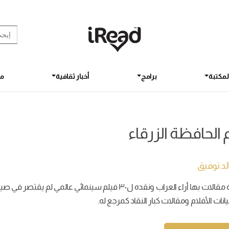
rch Button
earch
for:
لمكتبة
برامج
أخبار ثقافية
مق
 الحافظة الزرقاء
لد توفيق
مجموعة مقالات بها أراء العراب ونقده ل٣٠ فيلم سينما
انات الأفلام ومقالات كبار النقاد كمرجع له.