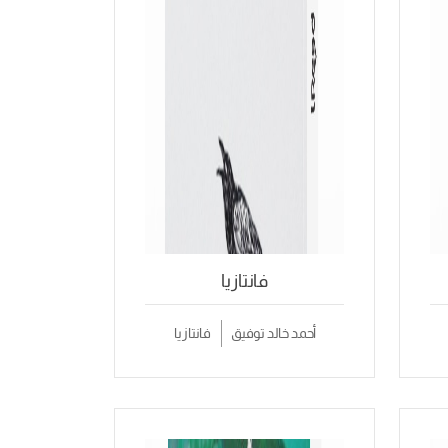
فانتازيا
أحمد خالد توفيق
فانتازيا