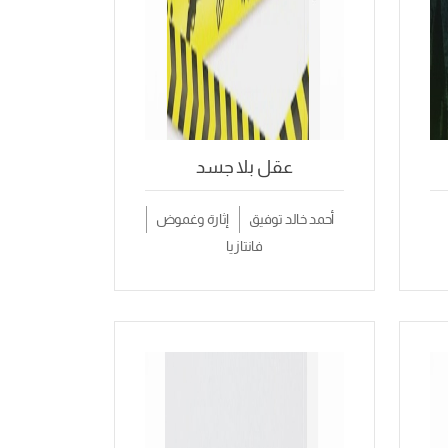
عقل بلا جسد
أحمد خالد توفيق
إثارة وغموض
فانتازيا