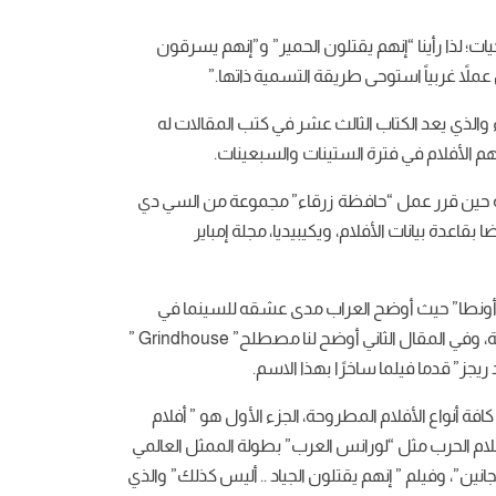
وين الأفلام والمسرحيات؛ لذا رأينا “إنهم يقتلون الحمير” و”إنهم يسرقون
عملاً غربياً استوحى طريقة التسمية ذاتها.”
اء والذي يعد الكتاب الثالث عشر في كتب المقالات له
رائه حين قرر عمل “حافظة زرقاء” مجموعة من السي دي
عدة بيانات الأفلام، ويكيبيديا، مجلة إمباير
سيما أونطا” حيث أوضح العراب مدى عشقه للسينما في
مقاله الأول كما لو كان فيلم “بحب السينما” للمخرج ” هاني جرجس فوزي” يجسد طفولته حرفيًا ومدى عشقه لتلك الشاشة الذهبية، وفي المقال الثاني أوضح لنا مصطلح” Grindhouse ”
ريجز” قدما فيلما ساخرًا بهذا الاسم.
أنواع الأفلام المطروحة، الجزء الأول هو ” أفلام
لام الحرب مثل “لورانس العرب” بطولة الممثل العالمي
ن”، وفيلم ” إنهم يقتلون الجياد .. أليس كذلك” والذي