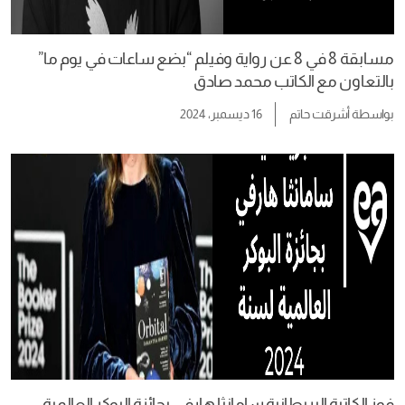
مسابقة 8 في 8 عن رواية وفيلم “بضع ساعات في يوم ما”
بالتعاون مع الكاتب محمد صادق
بواسطة
أشرقت حاتم
16 ديسمبر، 2024
فوز الكاتبة البريطانية سامانثا هارفي بجائزة البوكر العالمية