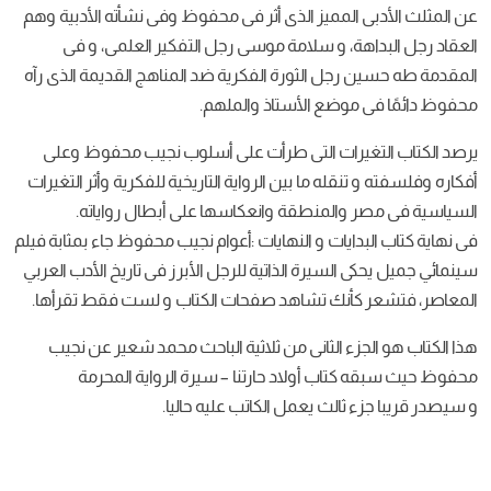
عن المثلث الأدبى المميز الذى أثر فى محفوظ وفى نشأته الأدبية وهم
العقاد رجل البداهة، و سلامة موسى رجل التفكير العلمى، و فى
المقدمة طه حسين رجل الثورة الفكرية ضد المناهج القديمة الذى رآه
محفوظ دائمًا فى موضع الأستاذ والملهم.
يرصد الكتاب التغيرات التى طرأت على أسلوب نجيب محفوظ وعلى
أفكاره وفلسفته و تنقله ما بين الرواية التاريخية للفكرية وأثر التغيرات
السياسية فى مصر والمنطقة وانعكاسها على أبطال رواياته.
فى نهاية كتاب البدايات و النهايات :أعوام نجيب محفوظ جاء بمثابة فيلم
سينمائي جميل يحكى السيرة الذاتية للرجل الأبرز فى تاريخ الأدب العربي
المعاصر، فتشعر كأنك تشاهد صفحات الكتاب و لست فقط تقرأها.
هذا الكتاب هو الجزء الثانى من ثلاثية الباحث محمد شعير عن نجيب
محفوظ حيث سبقه كتاب أولاد حارتنا – سيرة الرواية المحرمة
و سيصدر قريبا جزء ثالث يعمل الكاتب عليه حاليا.