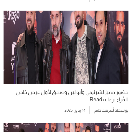
حضور مميز لشرنوبي وأبو لبن وصادق لأول عرض خاص
للقُراء برعاية iRead
بواسطة
أشرقت حاتم
14 يناير، 2025