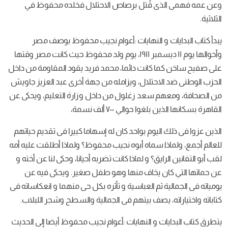
وعن عمه فهمى الذى قُتل برصاص الاحتلال فخلده محفوظ في
الثلاثية.
يبدأ كتاب البدايات و النهايات :أعوام نجيب محفوظ بوصف مصر
وأحوالها يوم ١١ ديسمبر ١٩١١، يوم ولد محفوظ حيث كانت مصر وقتها
على صفيح ساخن كما كانت دائما، محمد فريد يقود المقاومة من داخل
الحزب الوطنى ضد الاحتلال، ويزامله من جهة أخرى عبد العزيز جاويش
من الصحافة، ومعهم سعد زغلول من داخل وزارة التعليم، ويحكى عن
القاهرة بسكانها الذين بلغوا حوالي ٧٠٠ ألف نسمة،
الذين عزوا فى ذلك اليوم بواحد كان له إسهاما كبيرا فى تقديم حياتهم
للعالم أجمع، ولماذا سماه أبوه نجيب محفوظ؟ ولماذا أطلقت عليه أمه
لقب أبو التفانين الرايق؟ و لماذا كانت تضربه أحيانا، وحكى لنا عن أخته و
عن حماتها التي كان يخاف منها وهو طفل صغير. ويحكى فيه عن
يومياته فى الجمالية ثم العباسية و تأثره بكل حى منهما و انعكاساته فى
كتاباته واختياراته، يصف بيتهم فى الجمالية والسطح وشجر اللبلاب.
يتطرق كتاب البدايات و النهايات :أعوام نجيب محفوظ أيضا إلى الحديث