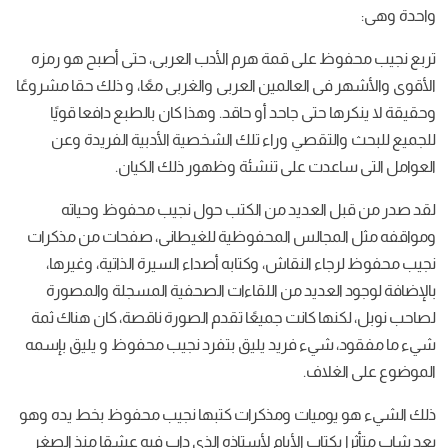
واحدة وهى:
تربع نجيب محفوظ على قمة هرم الأدب العربى، حتى أصبح هو رمزه
الأقوى والأشهر فى العالمين العربى والغربى معًا، و ذلك حقا مشروعًا
وحقيقة لا ينكرها حتى جاحد أو حاقد. وهذا كان بالطبع دافعا قويًا
للجميع للبحث والتقصي وراء تلك الشخصية الأدبية الفريدة وعن
العوامل التى ساعدت على تنشئة وظهور ذلك الكيان.
لقد صدر من قبل العديد من الكتب حول نجيب محفوظ وحياته
ومواقفه مثل المجالس المحفوظية للغيطانى، صفحات من مذكرات
نجيب محفوظ لرجاء النقاش، وكتابه أصداء السيرة الذاتية، وغيرها،
بالإضافة لوجود العديد من اللقاءات الصحفية المسجلة والمصورة
لصاحب نوبل، لكنها كانت جميعًا تقدم الصورة ناقصة، كان هناك ثمة
شيء ما مفقود، شيء فريد يليق بتفرد نجيب محفوظ و يليق بإسمه
الموضوع على الغلاف.
ذلك الشيء هو يوميات ومذكرات كتبها نجيب محفوظ بخط يده وهو
بعد شاب متأثرا بكتاب الأيام لأستاذه الذى داب فيه عشقا منذ الصغر