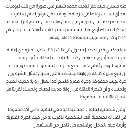
طه حسين، حيث عثر الباحث محمد شعير على صورة من تلك اليوميات
بعد أن تمت سرقتها فى مرحلة ما وبيعت فى نيويورك ثم استقرت
بعد عدة رحلات فى لندن ثم فى حضن هاو خليجى عاشق للتراث، فجابت
المذكرات بذلك أربع قارات مختلفة و يقدر الباحث أنها كتبت حوالى عام
١٩٢٩ و كان عمر نجيب محفوظ ١٨ عاما وقتها.
مما يعكس قدر الجهد المبذول فى ذلك الكتاب الذي يميزه عن البقية.
ميزة جميلة أخرى نجدها فى كتاب البدايات و النهايات :أعوام نجيب
محفوظ وهى أنه لم يكتف بتتبع سيرة حياة محفوظ نفسه وحسب
بل تتبع سيرة كتاباته ورواياته ليكشف لنا على سبيل المثال الشبه بين
حياة نجيب محفوظ، وحياة :عمرو قاسم أحد أبطال رواية حديث الصباح
والمساء و أن شجرة العائلة في رواية حديث الصباح والمساء تقريبًا هي
شجرة عائلة نجيب محفوظ.
أو عن شخصية الطفل أحمد عبدالجواد في الثلاثية، والتي أكد محفوظ
في لقاءاته الصحفية، أنها الشخصية الأقرب له من حيث الحيرة الفكرية
وأزمة جيله بالكامل ورغبتهم في التحرر من الاستعمار.