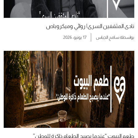
نادى المثقفين السرى| روائي وميكروباص
بواسطة
سامح الجباس
17 يونيو، 2026
طعم البيوت “عندما يصبح الطعام ذاكرة للوطن”