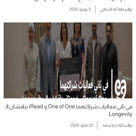
بواسطة
آية الشامي
8 يونيو، 2026
في ثاني فعاليات شراكتهما One of One و iRead يناقشان الـ
Longevity
بواسطة
دينا سعد
20 مايو، 2026