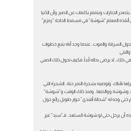
ر الجنازات ويتمتم بكلمات عن الصبر وأن الدُنيا
 حتى أنقذه المعلم “شوشة” في مسمط الحاجة “زمزم”
حول السرقة والموت.. عندما وجد أباه يتبع خطوات
البلي.
في ذلك.. لا يرضى بحاله أبداً. فكيف تحول ذلك الصبي
ها هُناك. وتوصيه بشجرة التمر حنة.. الشجرة التي
سيد وشوشة ووالدتها.. ومنذ ذلك الوقت و”شوشة”
 شؤم حتى وجه له “شحاتة أفندي” حوار طويل رائع حول
ُريده أن يرحل حتى لو شوشة مُستعد.. فـ”سيد” غير