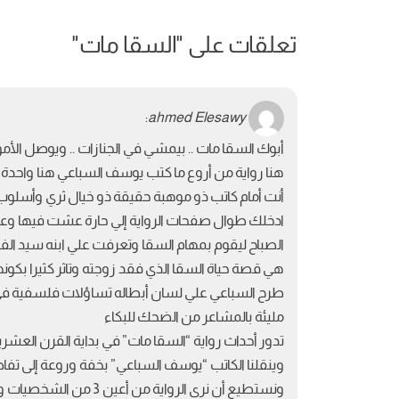
تعلقات على "
السقا مات
"
:
ahmed Elesawy
أبوك السقا مات .. بيمشي في الجنازات .. ويوصل الأم
هنا رواية من أروع ما كتب يوسف السباعي هنا واحدة م
أنت أمام كاتب ذو موهبة حقيقة ذو خيال ثري وأسلوب
ادخلك طوال صفحات الرواية إلي حارة عشت فيها وع
الصباح ليقوم بمهام السقا وتعرفت علي ابنه سيد ا
هي قصة حياة السقا الذي فقد زوجته وتاثر كثيرا بكونه
طرح السباعي علي لسان أبطاله تساؤلات فلسفية في ال
مليئة بالمشاعر من الضحك للبكاء
تدور أحداث رواية “السقا مات” في بداية القرن العشرين تحديداً عام 1921
وينقلنا الكاتب “يوسف السباعي” بخفة وروعة إلى تفا
ونستطيع أن نرى الرواية من أعين 3 من الشخصيات وهم: “شوشة” وابنه “سيد” و “شحاتة أفندي”.