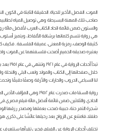
الموت. الفصل الأخير للحياة. الحقيقة الثابتة في الكون.
صاحب تلك المهنة البسيطة وهي توصيل المياه لطالبيها، فهو
والستون ضمن قائمة اتحاد الكتاب العرب لأفضل مائة رواية عام ٢٠٠١، بل هي الرواية الوحيدة من أعماله التي احتلت تلك المكانة الأ
هي رواية تتسم كلماتها برشاقة الألفاظ، ويتميز أسلوب ا
كثيفة الوصف، رمزية المعنى، عميقة الفلسفة.. فكيف كل 
يعتبره صديقه الحميم أضحت فلسفتهما عن الموت واح
تبدأ أحد
خلال صفحاتها إلى الكتاب والمولد ولعب البلي والنحلة 
لنا السباعي الدروب والحارات والأزقة وصفًا دقيقًا وتح
شجرة التمر حنة، حبيبة ضحت بعملها ومصدر رزقها الوحي
طفلا، فامتنع عن الزواج بعد رحيلها عائشًا على ذكرى ه
تختلف أحداث الرواية عن الفيلم، فحين تقرأها ستتعرف 