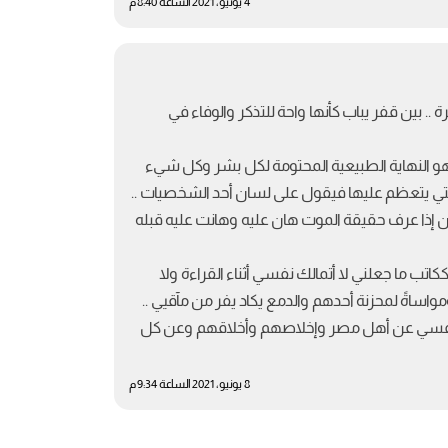
4 يونيو، 2021 الساعة 8:40 م
.. بين قفر يباب كأنها واحة للتذكر والوفاء في
 هو النهاية الطبيعية المحتومة لكل بشر وكل شيء
التي يتعظم عليها فيقول على لسان أحد الشخصيات ..
ن إذا عرف حقيقة الموت هان عليه وهانت عليه قبله
 ما جعلني لا أتمالك نفسي أثناء القراءة ولا
ومواساةً لمحزنة أحدهم والدمع يكاد يفر من مآقيي ..
 في نفسي عن أهل مصر وإخلاصهم وأخلاقهم وعن كل
8 يونيو، 2021 الساعة 9:34 م