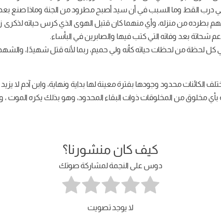
درب القط وما السبب في أن سيد أصبح مطرود من الجنة وماذا صنع بعد ذلك
بطرده من منزله، وأي منهما كان قتيل الهوى الذي كرس حياته لذكرى زوجته، 
 شحاتة بعد وفاته التي كتب فيها والصابرين في البأساء.
ي كل لحظة من لحظات حياته كأنه ولي حميم، ربما لأنه قتل شهيدًا، والشهد
لف الكائنات محدود وجودها بفترة معينة لها بداية ونهاية، وابن آدم لا يزي
أي مخلوق من المخلوقات ذوات البقاء المحدود، وهو بذلك يكره الموت ، ويأ
كيف كان منشورنا؟
دوس على النجمة لمشاركة صوتك
لا يوجد تصويت