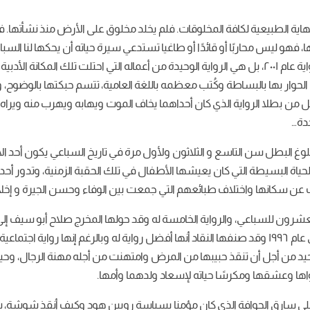
 النهاية الطبيعية لكافة المخلوقات. فلم يخلد مخلوق على الأرض منذ نشأتها.
 ليس محاربًا أو قائدًا أو طاغيا تستدعي سيرة حياته أن يحكها لنا السباعي ف
دبية المتميزة ..
لحوار بها بالبساطة وكُتب معظمه باللغة العامية، تتسم حبكتها بالوضوح، 
من بطلا الرواية الذي كان أحداهما يخاف الموت ويهابه ويهرب منه ويراه 
دة…
اث الرواية في عام ١٩٢١ وتنتهي في عام ١٩٥١ بعد بلوغ البطل سن التاسع و الثلاثون ولأول مرة في تاري
والحياة البسيطة التي كان يعيشها الأطفال في تلك الحقبة الزمنية، وتدور 
دث عن سكانها واختلاف طبائعهم التي جمعت بين الوفاء وحسن الجيرة و إخلاص 
الحادي والثلاثين ضمن قائمة أفضل مائة فيلم مصري في عام ١٩٩٦ وقد صنفها النقاد أنها أفضل رواية 
د من أجل أن تنقذ حبيبها من المرض وامتهنت من أجله مهنة الرجال، وحين
واها وعشقها ومكرسًا حياته لإسعاد ولدهما وأمها.
على سارق الجوافة الذي كان مؤمنا بسياسة روبين هود وكيف أنقذ شوشة، ش