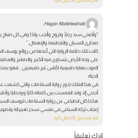
:
Hagar Abdelwahab
“وأضحى سيد رجلًا وتزوج وأنجب ولدًا وفي كل صباح يحمل
صحارى النسيان والقطيعة والإهمال.”
كانت تلك خاتمة الرواية التي أعدها من روائع يوسف 
على وجه الأرض يتساوى فيه الكبير والصغير والعظيم 
الموت نهاية طبيعية لأناس غير طبيعيين .. فهو بمن
الحياة.
في هذا الفلك تدور رواية السقا مات والتي كشفت عن
أجدني إلا وقد انغمست بين كلماته كليًا ووجدانيًا وأطب
هكذا كان انطباعي عن رواية السقا مات ليوسف السب
إعجاب تركه السباعي في نفسي بسحر تعبيراته وتصويرا
قم بتسجيل الدخول للرد
اترك تعليقاً