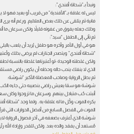
ونبدأ بـ”شحاتة أفندي”:
ليس له علاقة بـ”الأفندية” من قريب أو بعيد فهو لا
فانية ثم يتلقى عن ذلك بعض الملاليم. ورغم أنه يرى 
وذلك جعله يفوق من غفوته قليلاً ولكن سرعان ما أت
ثم نآتي إلى الطفل “سيد”:
هو في أول الأمر وآخره هو طفل يُريد أن يلعب بالبلي
“شحاتة أفندي” ويتصدر الجنازات لم يرضى بذلك وأعتب
ولكن غلطته الوحيدة -لو أعتبرناها غلطة بالنسبة لطفل-
الذي لا ينفك يندب حاله وحظه أن يكون راضي مستقر 
ثم بطل الرواية وصاحب المعضلة الأكبر “شوشة:
شوشة هو سقا يعيش راضي بنصيبه حتى جاءه الحُب.. وقع 
أنبتت حُب متبادل بينهم. وسرعان ما تزوجوا وكان س
يكره الموت وكُل ما له علاقة به.. ولما وجد “شحاتة أف
الموت في الفصل السابع من أفضل الحوارات التي قرآت
شوشة الذي أعترف بضعفه في آخر فصول الرواية لابنه وأخ
مُستعد أن يفقد والده بعد. ولكن للقدر وإرادة الله رآي
قم بتسجيل الدخول للرد