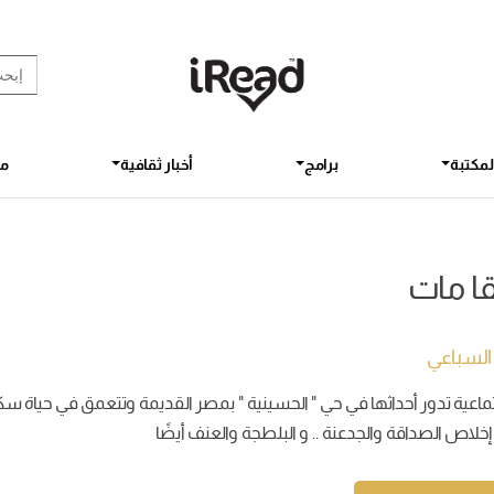
rch Button
earch
for:
لمكتبة
برامج
أخبار ثقافية
مق
ا مات
لسباعي
تماعية تدور أحداثها في حي " الحسينية " بمصر القديمة وتتعمق في حياة 
 إخلاص الصداقة والجدعنة .. و البلطجة والعنف أيضًا