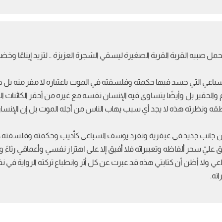
 صبيه القربة القربة الصغيرة ليسقي الشجرة العزيزة .. لتزيد إيناعًا وخضرة 
السباعي التي جسد فيها حكمته وفلسفته في الموت باعتباره لا مفر منه بل
والحقير بل وأيضًا يتساوى فيه الإنسان نفسه مع غيره من أحقر الكائنات 
طقه ونظرته هذه لا يجد أي سبب يهاب الناس من أجله الموت بل إن الإنسا
 جانب جديد في عبقرية وتفرد يوسف السباعي كأديب وحكمته وفلسفته ككاتب
ق عليّ سحر ألفاظه وتعبيراته فلا أفيق إلا على اهتزاز نفسي وأعماقي رثاءً 
اعي ولا أظن أن كتابتي هذه قد عبرت عن كل أثر وانطباع تركته الرواية
ته.