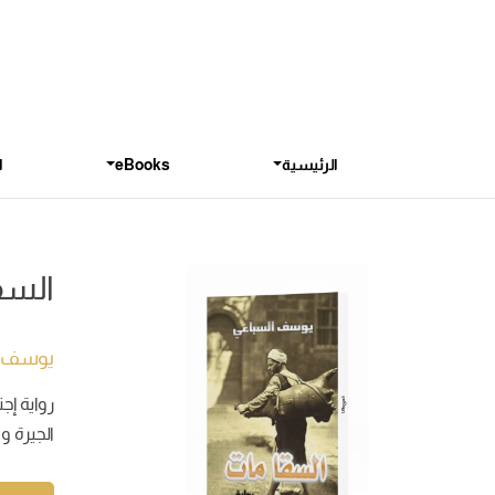
الرئيسية
eBooks
ا
السق
يوسف ا
رواية إج
الجيرة و