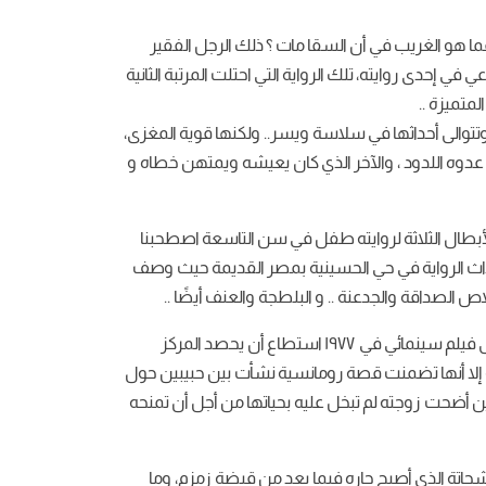
 فما هو الغريب في أن السقا مات ؟ ذلك الرجل الفقير
ي إحدى روايته، تلك الرواية التي احتلت المرتبة الثانية
وتتوالى أحداثها في سلاسة ويسر.. ولكنها قوية المغزى،
عدوه اللدود ، والآخر الذي كان يعيشه ويمتهن خطاه و
خ السباعي يكون أحد الأبطال الثلاثة لروايته طفل في سن التاسعة اصطحبنا
أحداث الرواية في حي الحسينية بمصر القديمة حيث وصف
الصداقة والجدعنة .. و البلطجة والعنف أيضًا ..
رواية السقا مات صدرت عام ١٩٥٢ وهي المؤلف الأدبي العشرون للسباعي، والرواية الخامسة له وقد حولها المخرج صلاح أبو سيف إلى فيلم سينمائي في ١٩٧٧ استطاع أن يحصد المركز
له وبالرغم إنها رواية اجتماعية إلا أنها تضمنت قصة رومانسية نشأت بين حبيبين حول
 أضحت زوجته لم تبخل عليه بحياتها من أجل أن تمنحه
حاتة الذي أصبح جاره فيما بعد من قبضة زمزم، وما