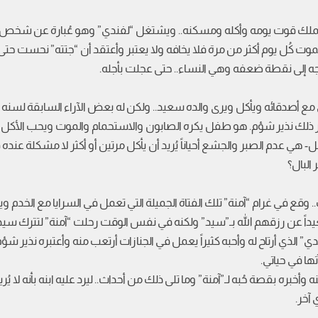
 يملك قوت يومه وأكله ومسكنه.. ويشتغل “لفندي” وهو عُبارة عن شخص يتصد
الموت كُل يوم أكثر من مرة فلا يخافه ولا يعتبر وأعتقد أن “جتته” نحست
جه إلى نقطة ضعفه وهي النساء.. حتى عجلت بأجله.
 مع أصدقائه ويأكل ويرى والده سعيد.. ولكن له بعض الآراء السابقة لسنه 
ر ذلك نذير شؤم. هو طفل يكره الصابون والاستحمام والموت ويحب الأكل و
 هي عدم الصبر والجشع أحياناً يُريد أن يأكل مرتين أو أكثر لا مشكلة عنده 
البال؟
في غرام “آمنة” تلك الفتاة الجميلة التي تعمل في السرايا مع الخدم ويرا
عيداً عن رزقهم الله بـ”سيد” ولكنه في نفس الوقت رحلت “آمنة” لتترك 
ندي” الذي أرتاح له وأحبه كثيراً يعمل في الجنازات أرتعب منه وأعتبره نذير
ها في حياتي.
بره بقصة حُبه لـ”آمنة” وما تلى ذلك من أحداث.. ليرد عليه ابنه بأنه لا ي
 آخر.