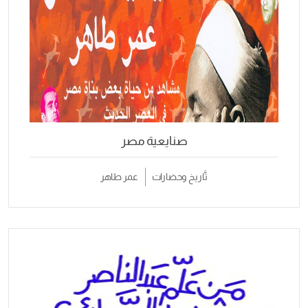
صنايعية مصر
تَّاريخ وحضارات
عمر طاهر