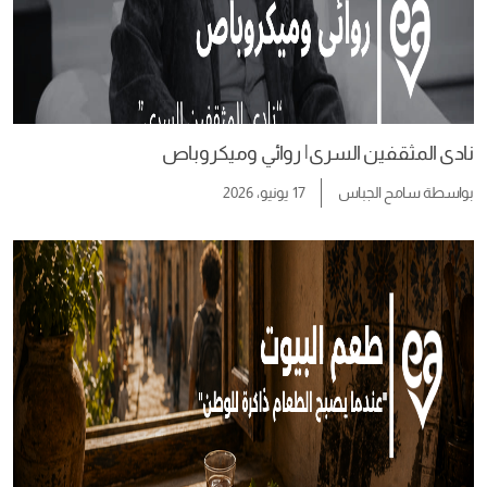
نادى المثقفين السرى| روائي وميكروباص
بواسطة
سامح الجباس
17 يونيو، 2026