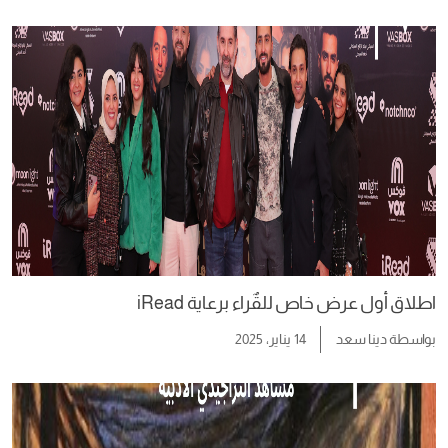
اطلاق أول عرض خاص للقٌراء برعاية iRead
بواسطة
دينا سعد
14 يناير، 2025