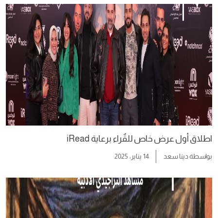
اطلاق أول عرض خاص للقٌراء برعاية iRead
بواسطة
دينا سعد
14 يناير، 2025