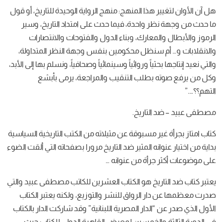
هل آن الأوان لتغيير هذا المنهج: منهج الرواية الوحيدة للتاريخ، أو قول
ما حدث من وجهة نظر واحدة، فيما حدث على امتداد التاريخ، وسير
الرموز والأبطال والمعارك، وبناء الدول والفتوحات والانتصارات
والانقلابات و… أم سنظل محكومين بنفس وجهة النظر المتداولة،
والتي نعيد إنتاجها بحثياً وروائياً وسينمائياً وصحافياً، ونسلم بها إلى الأبد،
وكل من يرفع صوته بطلب التنقيب والمراجعة، يرمى بأبشع
التهم؟؟….”
مصطفى عبيد – ضد التاريخ.
كتاب امتاز بجرأة غير مسبوقة عن مثيلاته من الكتب التاريخية السياسية
بداية من اختيار عنوانه المثير ضد التاريخ مرورا بصفحاته التي ألقت الضوء
على موضوعات أكثر جرأة من عنوانه …
يعتبر كتاب ضد التاريخ هو الكتاب العشرين للكاتب مصطفى عبيد والتي
صدرت معظمها عن دار الرواق للنشر والتوزيع، ولكنه يعتبر الكتاب
الأول الذي صدر عن “الدار المصرية اللبنانية” وقد شاركت الدار بالكتاب
في الدورة الثالثة والخمسين لمعرض القاهرة الدولي للكتاب حيث