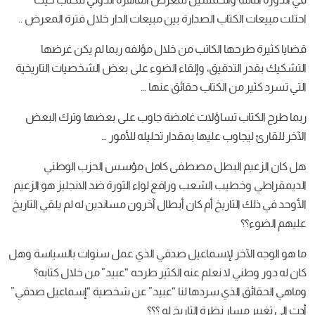
احتلت مبيعات الكتاب الصدارة بين مبيعات الدار خلال فترة المعرض ..
قضايا كثيرة طرحها الكاتب من خلال مؤلفه ربما لم يكن غرضها
التشكيك بقدر التدقيق، وإلقاء الضوء على بعض الشخصيات التاريخية
التي تسرد كثير من الكتاب حقائق عنها …
ربما طرح الكتاب تساؤلات غامضة جاوب على بعضها وترك البعض
الآخر للقارئ ليجاوب عليها بمقدار تحليله للأمور …
هل كان الزعيم البطل مصطفى كامل مؤسس الحزب الوطني
الديمقراطي وخطيب الشعب ورافع لواء الثورة ضد الانجليز هو الزعيم
الأوحد في ذلك التاريخ أم كان أبطال آخرون مساندين له لم يلقي التاريخ
عليهم الضوء؟؟
ما هو الوجه الآخر لإسماعيل صدقي الذي عمل سنوات بالسياسة وهل
كان له دور وطني لا نعلم عنه الكثير طرحه “عبيد” من خلال كتابه؟
وماهي الحقائق الذي سردها لنا “عبيد” عن شخصية “إسماعيل صدقي”
أدت إلى تغيير مسار نظرة التاريخ له ؟؟؟