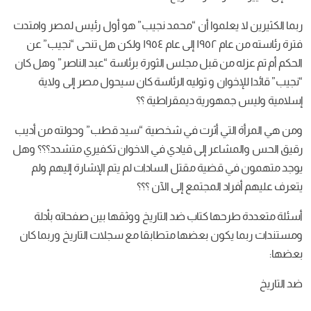
ربما الكثيرين لا يعلموا أن “محمد نجيب” هو أول رئيس لمصر وامتدت
فترة رئاسته من عام ١٩٥٢ إلى عام ١٩٥٤ ولكن هل تنحى “نجيب” عن
الحكم أم تم عزله من قبل مجلس الثورة برئاسة “عبد الناصر” وهل كان
“نجيب” قائدا للإخوان و توليه الرئاسة كان سيحول مصر إلى ولاية
إسلامية وليس جمهورية ديمقراطية ؟؟
ومن هي المرأة التي أثرت في شخصية “سيد قطب” وحولته من أديب
رقيق الحس والمشاعر إلى قيادي في الاخوان تكفيري متشدد؟؟؟ وهل
يوجد متهمون في قضية مقتل السادات لم يتم الإشارة إليهم ولم
يتعرف عليهم أفراد المجتمع إلى الآن ؟؟؟
أسئلة متعددة طرحها كتاب ضد التاريخ ووثقها بين صفحاته بأدلة
ومستندات ربما يكون بعضها متطابقا مع سجلات التاريخ وربما كان
بعضها:
ضد التاريخ