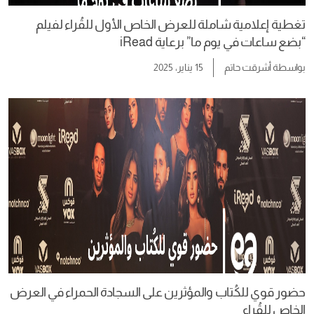
تغطية إعلامية شاملة للعرض الخاص الأول للقُراء لفيلم
“بضع ساعات في يوم ما” برعاية iRead
بواسطة
أشرقت حاتم
15 يناير، 2025
حضور قوي للكُتاب والمؤثرين على السجادة الحمراء في العرض
الخاص للقُراء