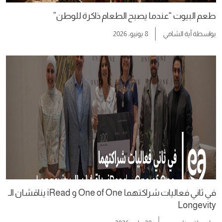
طعم البيوت “عندما يصبح الطعام ذاكرة للوطن”
بواسطة
آية الشامي
8 يونيو، 2026
في ثاني فعاليات شراكتهما One of One و iRead يناقشان الـ
Longevity