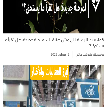
5 علامات للرواية اللي مش هتنقلك لمرحلة جديدة: هل تقرأ ما
يستحق؟”
بواسطة
أشرقت حاتم
18 فبراير، 2025