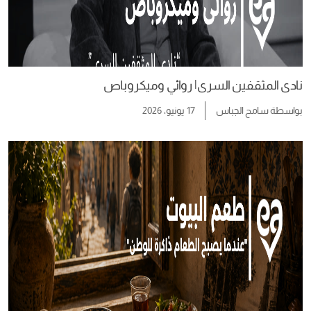
نادى المثقفين السرى| روائي وميكروباص
بواسطة
سامح الجباس
17 يونيو، 2026