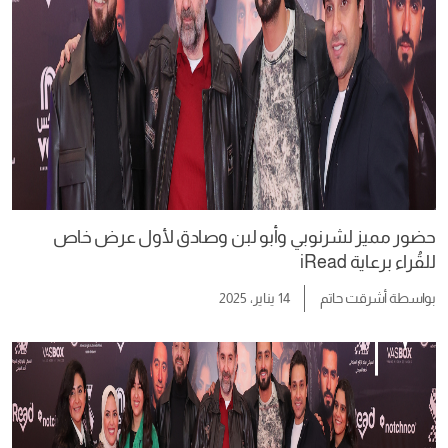
حضور مميز لشرنوبي وأبو لبن وصادق لأول عرض خاص
للقُراء برعاية iRead
بواسطة
أشرقت حاتم
14 يناير، 2025