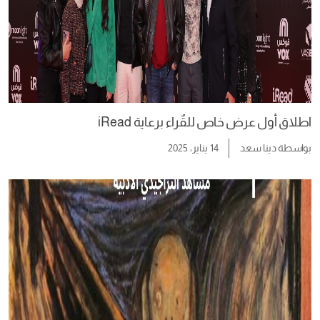
اطلاق أول عرض خاص للقٌراء برعاية iRead
بواسطة
دينا سعد
14 يناير، 2025