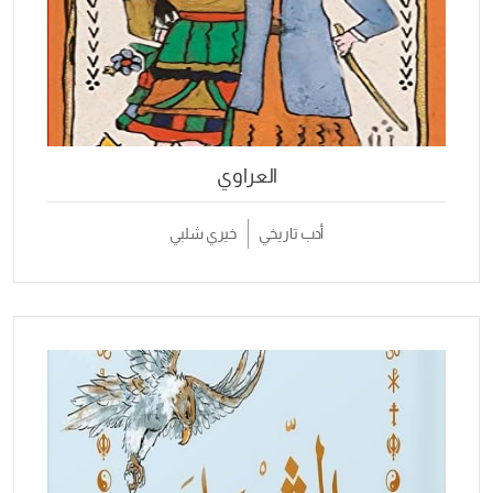
العراوي
أدب تاريخي
خيري شلبي