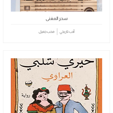
سحر المغنى
أدب تاريخي
محب جميل