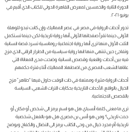
الدورة الثانية والخمسين لمعرض القاهرة الدولي للكتاب الذي أقيم في
يونيو ٢٠٢١.
تدور أحداث الرواية في مصر في عصر المماليك وإن كانت تبدو للوهلة
الأولى حينما تقرأ صفحاتها الأولى أنها رواية تاريخية لكن حينما تستكمل
الثلث الأول منها ترى أنها رواية اجتماعية رومانسية تسرد قصة انسانية
وتفاجئ حين تنتهي منها انها رواية سياسية من الطراز الراقي الذي مزج
فيه بين أحداث واقعية وقصص انسانية وضحت مدى المعاناة التي
عاناها الشعب المصري من اضطهاد المماليك أثناء فترة حكمهم.
أحداث الرواية مثيرة وممتعة في ذات الوقت حاول فيها “طاهر” مزج
الخيال بالواقع، الأحداث التاريخية بحكايات التراث الشعبي، السياسة
بالقصص الاجتماعية.
ترى ما معنى كلمة أنسباي هل هو اسم يرمز الى شخص أو مكان أو
حدث تاريخي؟ ومن هو أنس بن مصري هل هو بالفعل شخصية
تاريخية أم مجرد خيال من وحي الكاتب يرمز الى النضال والكفاح ويوضح