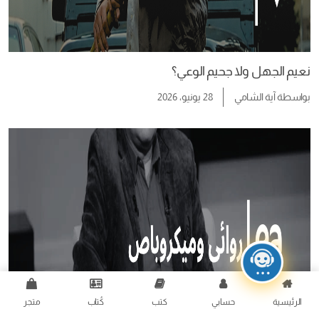
نعيم الجهل ولا جحيم الوعي؟
بواسطة
آية الشامي
28 يونيو، 2026
الرئيسية
حسابي
كتب
كُتاب
متجر