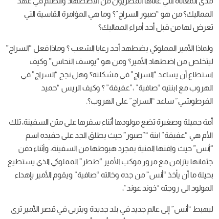
مدى المعاناة التي عاناها المصريون من الاضطهاد والظلم في عهد
المماليك؟ من هو “صبور السراج”؟ وما هي المؤامرة القاسية التي
تعرض لها من قبل أحد أمراء المماليك؟
ولماذا الأمير المملوكي يضطهد أحد رعايا الشعب ؟ وماذا فعل “السراج”
ليتخلص من اضطهاد الأمير؟ ومن هو “يوسف النحاس” وكيف
استطاع أن يساعد “السراج” في مشكلته؟ وهل نجح “السراج” في
الهروب مع ابنتيه “صافية” ،”عفيفة” ؟ وكيف الريس “حميد
الفرطوشي” ساعد “السراج” على الهروب؟.
أمة جميلة وصغيرة تضع مولودها أثناء سفرها على متن السفينة، تلك
الأم هي “عفيفة” ابنة “”صبور” حيث يطلق الجد على حفيده اسم
“أنس” حيث وافتها المنية بمجرد هبوطها من السفينة، وأثناء دفن
جثمانها يتزامن مع مرور موكب الأمير “ططر” المملوكي الذي يستطيع
بحيلة ما أن يأخذ “أنس” من جده وخالته “صافية” ويقوم الأمير بإهداء
المولود الى زوجته “خوند عوند”،
ليهبط “أنس” إلى عالم جديد في بلد جديدة ويتربى في قصر الأمير ترى