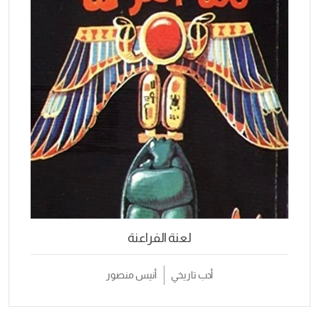
لعنة الفراعنة
أدب تاريخي
أنيس منصور