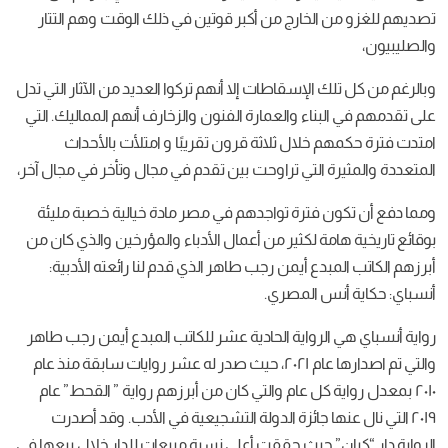
تصديهم للغزو من الخارج من أكبر قوتين في ذلك الوقت وهم التتار
والصليبيون،
وبالرغم من كل تلك الإسقاطات إلا أنهم تركوا العديد من الآثار التي تدل
على تقدمهم في البناء والعمارة الفنون والزخارف أنهم المماليك. التي
امتدت فترة حكمهم خلال ثلاثة قرون تقريبًا و امتلأت بالأحداث
المتعددة والمثيرة التي تراوحت بين تقدم في مجال وتأخر في مجال آخر،
ومما دفع أن تكون فترة تواجدهم في مصر مادة خيالية خصبة مليئة
بوقائع تاريخية هامة لكثير من أعمال الأدباء والمؤرخين والذي كان من
أبرزهم الكاتب المبدع أيمن رجب طاهر الذي قدم لنا رائعته الأدبية:
أنسباي: حكاية أنس المصري.
رواية أنسباي هي الرواية الحادية عشر للكاتب المبدع أيمن رجب طاهر
والتي تم اصدارها عام ٢٠٢١، حيث صدر له عشر روايات سابقة منذ عام
٢٠١٠ بمعدل رواية كل عام والتي كان من أبرزهم رواية ” القحط” عام
٢٠١٩ التي نال عنها جائزة الدولة التشجيعية في الأدب. وقد أصدرت
الرواية دار “كيان” حيث حققت أعلى نسبة مبيعات للدار خلال بيعها في