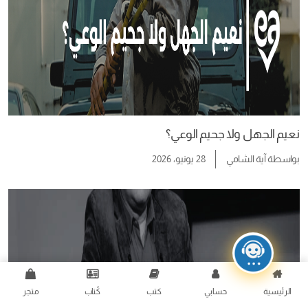
نعيم الجهل ولا جحيم الوعي؟
بواسطة
آية الشامي
28 يونيو، 2026
الرئيسية
حسابي
كتب
كُتاب
متجر