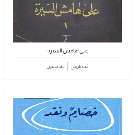
على هامش السيرة
أدب تاريخي
طه حسين