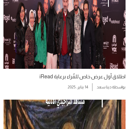
اطلاق أول عرض خاص للقٌراء برعاية iRead
بواسطة
دينا سعد
14 يناير، 2025