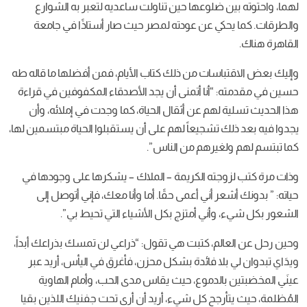
لهما، واحتوته بين ضلوعها حين تناولت ساعديه لتعبر به الشوارع
والطرقات. كما يحكي عن عودته لمصر حيث صار أستاذًا في جامعة
القاهرة هناك.
وإليك بعض الاقتباسات من ذلك كتاب الأيام، فمن أفضلها ما قاله طه
حسين في مقدمته: “أنا أتمنى أن يجد الأصدقاء المكفوفين في قراءة
هذا الحديث تسلية لهم عن أثقال الحياة، كما وجدت في إملائه، وأن
يجدوا فيه بعد ذلك تشجيعاً لهم على أن يستقبلوا الحياة مبتسمين لها،
كما تبتسم لهم ولغيرهم من الناس”.
وذات مرة كتب لزوجته الكريمة – الملاك – يشكرها على وجودها في
حياته: ” بدونك أشعر أني أعمى حقًا. أما وأنا معك، فإني أتوصل إلى
الشعور بكل شيء، وأني أمتزج بكل الأشياء التي تحيط بي”.
وحين رحل عن العالم، كتبت هي تقول: “ذراعي لن تمسك بذراعك أبداً،
ويدَاي تبدوان لي بلا فائدة بشكل محزن، فأغرق في اليأس، أريد عبر
عينَي المخضبتين بالدموع، حيث يقاس مدى الحب، وأمام الهاوية
المُظلمة، حيث يتأرجح كل شيء، أريد أن أرى تحت جفنيك اللذين بقيا