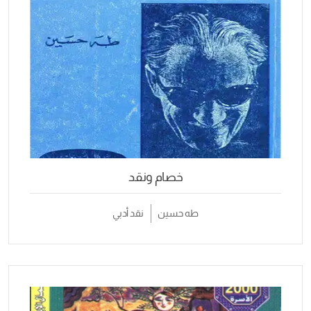
خصام ونقد
طه حسين
نقد أدبي