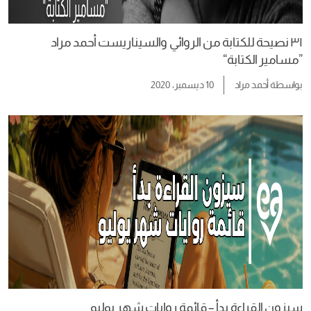
٣١ نصيحة للكتابة من الروائي والسيناريست أحمد مراد
”مسامير الكتابة“
بواسطة
أحمد مراد
10 ديسمبر، 2020
سيزون القراءة بدأ – قائمة روايات شهر يوليو