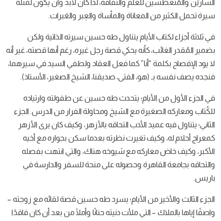
الساريّن والمُتعطشين للعلم والثقافة، لذا كان لابد وأن يكون لمثله
سيرة تحمل الكثير من المعاناة والمأساة والعِبر والعَبرات.
في ثلاثة أجزاء لكتاب الأيام يتناول طه حسين سيرته الذاتية ولكن
بضمير المُقدر الغائب، كأنه يحكي قصة رجل غيره، رغم أنها قصته، غير أنه
لا يود الإفصاح بكلمة “أنا” كما فعل العقاد ولطفي السيد في سيرهما،
فنجده يصف نفسه بـ (هو، الفتى، صديقنا، الشيخ الصغير، الأستاذ).
في الجزء الأول من الأيام؛ يتحدث طه حسين عن طفولته وارتياده
للكُتاب ومعاركه الصغيرة مع الشيخ ومحاولة الفرار من الدرس. الجزء
الثاني؛ يتناول فيه عميد الأدب التحاقه بالأزهر، وكيف كان يرى الأزهر
كمعراج أحلام له، وكيف تغيرت نظرته بعدما سكن بجواره مع أخيه
الأكبر، وكيف خاض معاركه مع شيوخه هناك، والتي انتهت بفصله
والتحاقه بجامعة القاهرة وحصوله على منحة للسفر والدارسة في
باريس.
الجزء الثالث والأخير من الأيام؛ يسرد طه حسين قصة لقائه مع زوجته –
واصفًا إياها بالملاك – التي ملأت دنيته حنانًا وأملًا من بعد أن كان فاقدًا