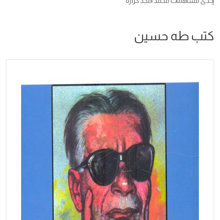
إحدى مساهمات
محمد أمجد كرارة
كتب طه حسين