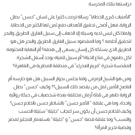
دراستها بتلك المدرسة.
“الأمنيات كبرى الخطايا” رسالة ترددت كثيرا على لسان “حسن” بطل
الرواية، فهل أضحى تحقيق الأهداف دفع ثمن لها الكثير من الخطايا،
ولماذا كان ليس لديه وسيلة إلا الذهاب إلى ‫سبيل الغارق: الطريق والبحر‬
لتحقيق أحلامه ؟ وما المقصود ‫سبيل الغارق: الطريق والبحر‬ هل هو
الطريق الذي يسلكه كل إنسان يسعى إلى هدفه؟ أم النهاية المحتومة
لكل طموح في متاع الحياة؟ أم سبيل للمياه يوجد أسفل الشجرة
المقدسة شجرة “مريم العذراء” في منطقة المطرية في القاهرة؟
ومن هو الشيخ الزمزمي ولما يجلس بجوار السبيل هل هو حارسه أم
الناصح الأمين لمل من يقصد ذلك السبيل؟؟ وكيف “حسن” بطل
الرواية ظهر في ثلاثة أزمان مختلفة بعدة شخصيات في حبكة روائية
واحدة، وما هي علاقة ” الأمير حسن” بالشاطر حسن بالخادم حسن؟
وكيف للخادم حسن أن يكون سر اعجاب “جليلة” سليلة الحسب
والنسب؟ وما علاقة قصة “حسن” و “جليلة” باستعمار الانجليز لمصر
وقضية تحرير المرأة؟