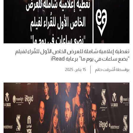
تغطية إعلامية شاملة للعرض الخاص الأول للقُراء لفيلم
“بضع ساعات في يوم ما” برعاية iRead
بواسطة
أشرقت حاتم
15 يناير، 2025