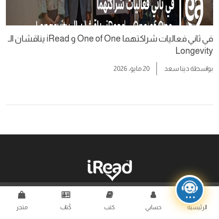
في ثاني فعاليات شراكتهما One of One و iRead يناقشان الـ
Longevity
بواسطة
دينا سعد
20 مايو، 2026
من نحن
سياسة الخصوصية
تواصل معنا
روايات
الرئيسية
حسابي
كتب
كُتاب
متجر