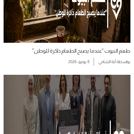
طعم البيوت “عندما يصبح الطعام ذاكرة للوطن”
بواسطة
آية الشامي
8 يونيو، 2026