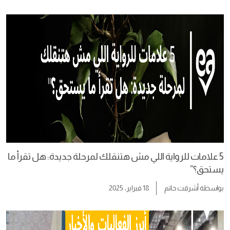
5 علامات للرواية اللي مش هتنقلك لمرحلة جديدة: هل تقرأ ما
يستحق؟”
بواسطة
أشرقت حاتم
18 فبراير، 2025