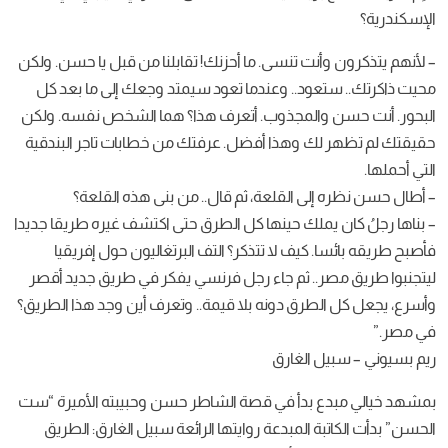
الإسكندرية؟
– لأنهم يتذكرون وأنت تنسى. ما أحزنك! تقابلنا من قبل يا حسن. ولكن
محيت ذاكرتك.. ستعود.. وعندما تعود سيمتد وجعك إلى ما بعد كل
البحور. أنت حسن والمجذوب. أتعرف هذا؟ هما الشخص نفسه. ولكن
حقيقتك لم تظهر لك وهذا أفضل. عرفتك من خطابات تاجر البندقية
التي أحملها.
– أطال حسن نظره إلى القلعة، ثم قال.. من بنى هذه القلعة؟
– بناها رجلُ كان يملك حينها كل الطرق حتى اكتشف غيره طريقا جديدا
فأصبح طريقه بائسا. كيف لا تتذكر؟ التف البرتغاليون حول إفريقيا
ليتجنبوا طريق مصر.. ثم جاء رجل فرنسي يفكر في طريق جديد أقصر
وأسرع، يجعل كل الطرق دونه بلا قيمة.. وتعرف أين وجد هذا الطريق؟
في مصر.”
ريم بسيوني – سبيل الغارق
بمشهد خيالي مبدع بدأ في قصة الشاطر حسن وحبيبته الأميرة “ست
الحسن” بدأت الكاتبة المبدعة روايتها الرائعة ‫سبيل الغارق: الطريق