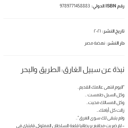
رقم ISBN الدولي:
9789771458883
تاريخ النشر:
٢٠٢١
دار النشر:
نهضة مصر
نبذة عن سبيل الغارق: الطريق والبحر‬
“اليوم انتهى عالمك القديم..
وكل السبل طمست ..
وكل المسالك محيت..
زالت كل أيامك…
ولم يتبقى لك سوى الغرق”..
– لِمَ ضربت مدافع بريطانيا قلعة السلطان المملوكي قايتباي في