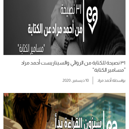
٣١ نصيحة للكتابة من الروائي والسيناريست أحمد مراد
”مسامير الكتابة“
بواسطة
أحمد مراد
10 ديسمبر، 2020