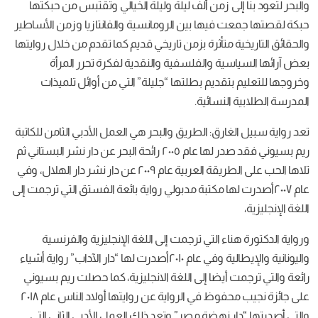
والبحر‬ لتعود بنا إلى زمن ألف ليلة وليلة الخيالي وتقتبس من حبكتها
حبكة لقصتها جمعت فيها بين الرومانسية والفانتازيا وزمن الأساطير
والحقائق التاريخية متأثرة بزمن تاريخي قديم كما تقدم من خلال روايتها
بعض آرائها السياسية والفلسفية والنقدية لفكرة تحرر المرأة
وخروجها للتعليم بتقديم بطلتها “جليلة” التي من أوائل تلميذات
المدرسة الطلابية النسائية.
تعد رواية ‫سبيل الغارق: الطريق والبحر‬ هي العمل الأدبي الثامن للكاتبة
ريم بسيوني فقد صدر لها عام ٢٠٠٥ رائحة البحر عن دار نشر البستاني ثم
تلاها الحب على الطريقة العربية عام ٢٠٠٩ عن دار نشر دار الهلال، وفي
عام ٢٠٠٧أصدرت لها مكتبة مدبولي رواية بائعة الفستق التي ترجمت إلى
اللغة الإنجليزية،
ورواية الدكتورة هناء التي ترجمت إلى اللغة الإنجليزية والفرنسية
واليونانية والإيطالية وفي عام ٢٠١٠أصدرت لها “دار الآداب” رواية أشياء
رائعة والتي ترجمت أيضا إلى اللغة الانجليزية، كما حصلت ريم بسيوني
على جائزة نجيب محفوظ في الرواية عن روايتها أولاد الناس عام ٢٠١٨
والتي أصدرتها “دار نهضة مصر” وتعد ذلك العمل الأدبي الثاني التي