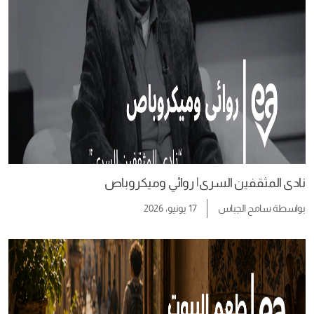
نادى المثقفين السرى| روائي وميكروباص
بواسطة
سامح الجباس
17 يونيو، 2026