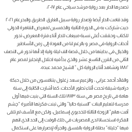
تصدرها الدار بعد رواية مرشد سياحي عام ٢٠١٧،
وقد قامت الدار أيضا بإصدار رواية ‫سبيل الغارق: الطريق والبحر‬عام ٢٠٢١
حيث شاركت به في الدورة الثانية والخمسين لمعرض القاهرة الدولي
للكتاب وحققت أعلى نسبة مبيعات للدار أثناء فترة المعرض، تدور
أحداث الرواية في مصر و بالرغم لنا من العودة إلى زمن الأساطير
والخيال في بدايتها من خلال قصة الف ليلة ولية إلا أنها تدور في النصف
الثاني من القرن التاسع عشر والذي بدأ فيه احتلال الإنجليز لمصر عام
١٨٨٢ ونشاهد أثناء الرواية كل ” الشيخ محمد عبده،
والقائد أحمد عرابي ، والزعيم سعد زغلول يتنافسون من خلال حبكة
درامية شيقة تحدث أثناء تطور الأحداث. كما أشارت الكاتبة إلى سنة
هامة في تاريخ مصر هي سنة ١٨٧٣ تلك السنة التي بنيت فيها أول
مدرسة لتعليم البنات “السنية حاليا” والتي تبنت فكرتها الأميرة “چشم
آفت هانم” الزوجة الثالثة للخديوي إسماعيل، ولكن مع الأسف لم تلقى
الفكرة استحسانا لدى المصريات في ذلك الوقت إلى الحد الذي اتهم
فيها “جليلة” بطلة الرواية بالفسق والجرأة لإصرارها على استكمال