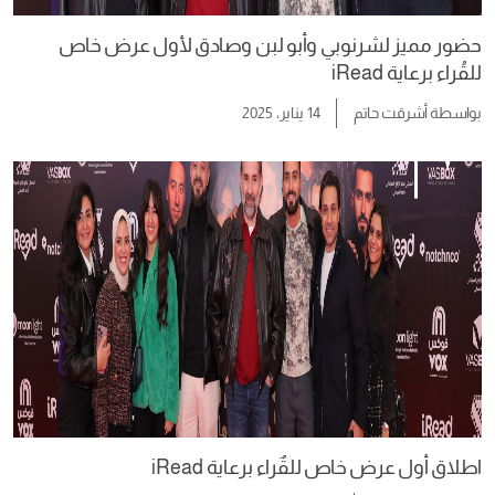
حضور مميز لشرنوبي وأبو لبن وصادق لأول عرض خاص
للقُراء برعاية iRead
بواسطة
أشرقت حاتم
14 يناير، 2025
اطلاق أول عرض خاص للقٌراء برعاية iRead