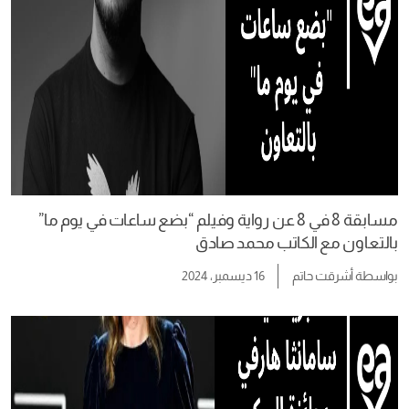
مسابقة 8 في 8 عن رواية وفيلم “بضع ساعات في يوم ما”
بالتعاون مع الكاتب محمد صادق
بواسطة
أشرقت حاتم
16 ديسمبر، 2024