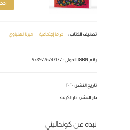
احص
تصنيف الكتاب :
دراما إجتماعية
ميرنا الهلباوي
رقم ISBN الدولي:
9789776743137
تاريخ النشر:
٢٠٢٠
دار النشر:
دار الكرمة
نبذة عن كونداليني