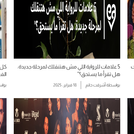
ات
5 علامات للرواية اللي مش هتنقلك لمرحلة جديدة:
هل تقرأ ما يستحق؟”
الفع
بواسطة
أشرقت حاتم
18 فبراير، 2025
بوا