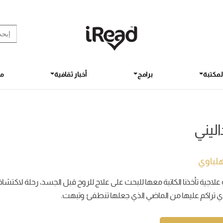
rch Button
earch
for:
لمكتبة
برامج
أخبار ثقافية
مق
ليني
لهلباوي
علاجية تأخذنا الكاتبة معها للبحث على علاج للروح قبل الجسد، رحلة لاكت
لذي تراكم عليها من الماضي الذي جعلها تنطفئ وتبهت.