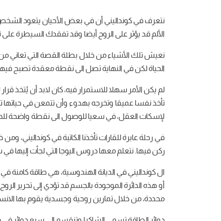
نتعرف في كونداليني أن في بعض الأحيان يتعود الشخص ع
الألم قد يؤثر على الروح أيضا وقد تفقدك السيطرة على 
نعيش تلك الأشياء من خلال بطلة القصة التي تعاني من ا
الحياة لكن في النهاية تصل الى نقطة معقدة تصبح فيها 
لم يكن الأمر سهلا للاستمرار فيه، كان لابد أن يُتخذ ق
تأخذ نفسا عميقا وتخرجه بهدوء وأن تتمعن في حياتها تل
لإسكات العقل، في سعيا للوصول الى نقطة واضحة للح
في رحلة عابرة للقارات تأخذنا الكاتبة في كونداليني، وم
ركن فيها. نتعلم معها دروس اليوجا التي لجأت إليها في 
ال كونداليني في الديانة الهندوسية، هي طاقة كامنة
أو هذه الدائرة الموجودة بالجسم قد تؤدي إلى تحرير ال
محددة، من خلال تمارين روحية وجسدية يقوم بها الانسا
دوائر الطاقة تسمى الشاكرا وتنقسم إلى سبع دوائر في م