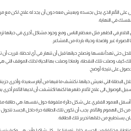
لى الألم الذي يحل بجسده ويعيش معه دون أن يجد له علاج، لكن مع مرور
نفسك في النهاية.
لالام في الظهر مثل معظم الناس ومع وجود مشاكل أخري في حياتها تزداد ال
الصورة غير واضحة وحياة باردة من المشاعر.
رار للحل حتى تهدأ نفسها وتصلح حياتها قبل أن تنهار في أي لحظة. قررت أ
ك كيف وصلت تلك النقطة، ولماذا وصلت بها الحياة لذلك الموقف التي هي في
صول على نتيجة أوضح.
ن خلال البطلة التي نعيش حياتها، نكتشف ما فيها من أيام سعيدة وأخرى حزين
سبيل الوصول الى علاج لآلام ظهرها لكنها اكتشفت أن لديها الآلام أخرى ي
 في أسفل العمود الفقري على شكل دائرة ملفوفة حول نفسها، هي طاقة م
روح من كل الهموم والآلام. يجب أن تكون تلك الطاقة حرة داخل الجسد تتج
ن يستطيع من خلالها تحرير تلك الطاقة.
ناطق مختلفة من الجسم، خلال تعرفنا على كل شاكرا وأين هي وكيف نستفيد 