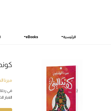
الرئيسية
eBooks
ا
كوندا
ميرنا ا
في رحلة 
الغبار ا