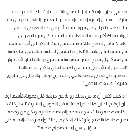
وقد تم إصدار رواية ٧ مراحل لتصبح قاتلا عن دار “دارك” للنشر حيث
شاركت بها في الدورة الثانية والخمسين لمعرض القاهرة الدولي و تم
نفاذ الطبعة الأولى قبل مرور عشرة أيام من بدء المعرض لتحقق
الرواية بذلك أكبر نسبة المبيعات لدار النشر خلال فترة المعرض..
رواية ٧ مراحل لتصبح قاتلا بوليسية من حيث الحبكة التي أتت مختلفة
عن مثيلتها من روايات الألغاز، درامية في أحداثها، خيالية في تفاصيلها
من الممكن أن تندرج بعض فصولها تحت فرع روايات الماورائيات، وان
كانت تدور أحداثها في مصر في العصر الحالي ولكن أحد أبطالها
اصطحبنا في بعض فصولها في رحلة خارج الزمان والمكان عن طريق
نظرية “الاسقاط النجمي”.
“اذا كنت تظن أن ما بين يديك رواية عن جريمة قتل دموية، فأسفا أود
أن أوضح لك أن هناك جرائم أبشع في النفوس البشرية تتستر خلف
كلمة ضحية ولذلك سوف تجد جرائم تضحية كثيرة، ولكن من وجهة
نظر ضحاياها بالطبع وأترك لك الحكم في ذلك وأنتظر منك الاجابة على
سؤالي: هل أنت مضح أم ضحية ؟”