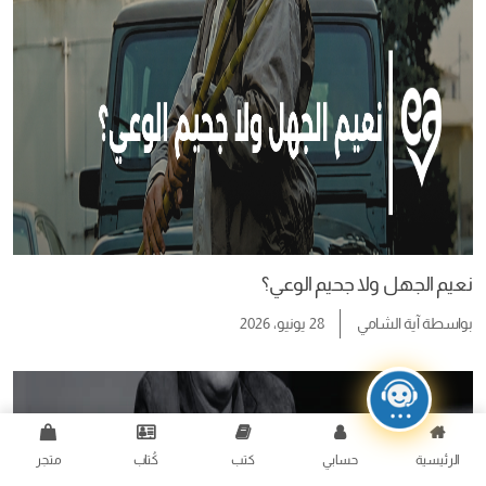
نعيم الجهل ولا جحيم الوعي؟
بواسطة
آية الشامي
28 يونيو، 2026
الرئيسية
حسابي
كتب
كُتاب
متجر