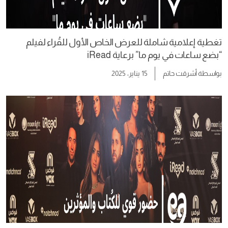
تغطية إعلامية شاملة للعرض الخاص الأول للقُراء لفيلم
“بضع ساعات في يوم ما” برعاية iRead
بواسطة
أشرقت حاتم
15 يناير، 2025