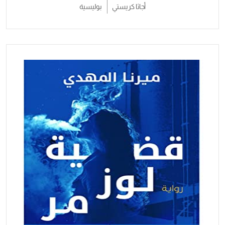
أجاثا كريستي
بوليسية