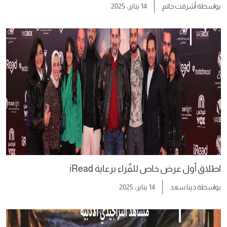
بواسطة
أشرقت حاتم
14 يناير، 2025
اطلاق أول عرض خاص للقٌراء برعاية iRead
بواسطة
دينا سعد
14 يناير، 2025