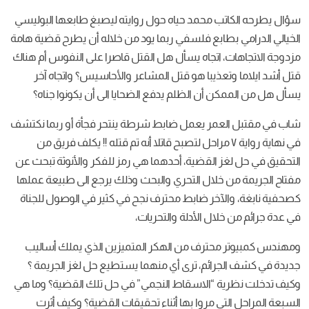
سؤال يطرحه الكاتب محمد حياه حول روايته ليصبغ طابعها البوليسي
الخيالي الدرامي بطابع فلسفي ربما يود من خلاله أن يطرح قضية هامة
مزدوجة الاتجاهات، اتجاه يسأل هل القتل قاصرا على النفوس أم هناك
قتل أشد ايلاما وتعذيبا هو قتل المشاعر والأحاسيس؟ واتجاه آخر
يسأل هل من الممكن أن الظلم يدفع الضحايا الى أن يكونوا جناه؟
شاب في مقتبل العمر يعمل ضابط شرطة ينتحر فجأة أو ربما نكتشف
في نهاية رواية ٧ مراحل لتصبح قاتلا أنه تم قتله !! يكلف فريق من
التحقيق في حل لغز القضية، أحدهما هي رمز للفكر والأنوثة تبحث عن
مفتاح الجريمة من خلال التحري والبحث وذلك يرجع الى طبيعة عملها
كصحفية نابغة، والآخر ضابط محترف نجح في كثير في الوصول للجناة
في عدة جرائم من خلال الأدلة والتحريات،
ومهندس كمبيوتر محترف من الهكر المتميزين الذي يملك أساليب
جديدة في كشف الجرائم، ترى أي منهما يستطيع حل لغز الجريمة ؟
وكيف تدخلت نظرية “الاسقاط النجمي” في حل تلك القضية؟ وما هي
السبعة المراحل التي مروا بها أثناء تحقيقات القضية؟ وكيف أثرت