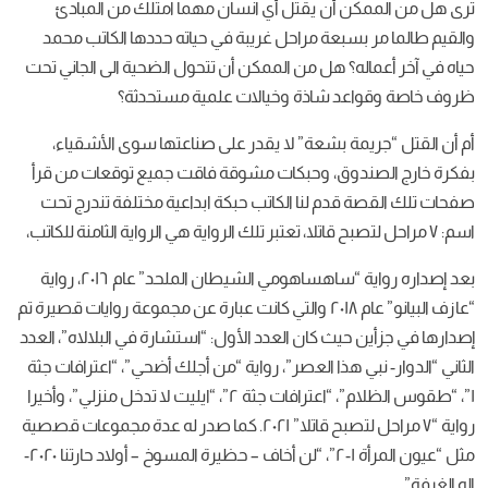
ترى هل من الممكن أن يقتل أي انسان مهما امتلك من المبادئ
والقيم طالما مر بسبعة مراحل غريبة في حياته حددها الكاتب محمد
حياه في آخر أعماله؟ هل من الممكن أن تتحول الضحية الى الجاني تحت
ظروف خاصة وقواعد شاذة وخيالات علمية مستحدثة؟
أم أن القتل “جريمة بشعة” لا يقدر على صناعتها سوى الأشقياء،
بفكرة خارج الصندوق، وحبكات مشوقة فاقت جميع توقعات من قرأ
صفحات تلك القصة قدم لنا الكاتب حبكة ابداعية مختلفة تندرج تحت
اسم: ٧ مراحل لتصبح قاتلا، تعتبر تلك الرواية هي الرواية الثامنة للكاتب،
بعد إصداره رواية “ساهساهومي الشيطان الملحد” عام ٢٠١٦، رواية
“عازف البيانو” عام ٢٠١٨ والتي كانت عبارة عن مجموعة روايات قصيرة تم
إصدارها في جزأين حيث كان العدد الأول: “استشارة في البلالاه”، العدد
الثاني “الدوار- نبي هذا العصر”، رواية “من أجلك أضحي”، “اعترافات جثة
١”، “طقوس الظلام”، “اعترافات جثة ٢”، “ايليت لا تدخل منزلي”، وأخيرا
رواية “٧ مراحل لتصبح قاتلا” ٢٠٢١. كما صدر له عدة مجموعات قصصية
مثل “عيون المرأة ١-٢”، “لن أخاف – حظيرة المسوخ – أولاد حارتنا ٢٠٢٠-
اله الغرفة”.