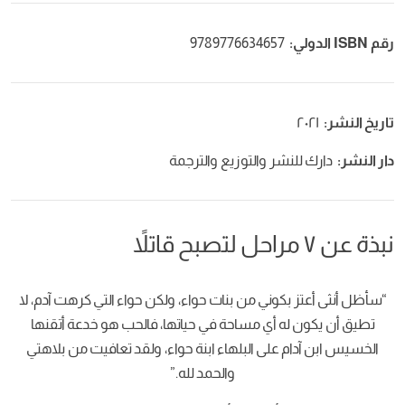
رقم ISBN الدولي:
9789776634657
تاريخ النشر:
٢٠٢١
دار النشر:
دارك للنشر والتوزيع والترجمة
نبذة عن ٧ مراحل لتصبح قاتلاً
“سأظل أنثى أعتز بكوني من بنات حواء، ولكن حواء التي كرهت آدم، لا
تطيق أن يكون له أي مساحة في حياتها، فالحب هو خدعة أتقنها
الخسيس ابن آدام على البلهاء ابنة حواء، ولقد تعافيت من بلاهتي
والحمد لله.”