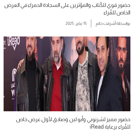
حضور قوي للكُتاب والمؤثرين على السجادة الحمراء في العرض
الخاص للقُراء
بواسطة
أشرقت حاتم
15 يناير، 2025
حضور مميز لشرنوبي وأبو لبن وصادق لأول عرض خاص
للقُراء برعاية iRead