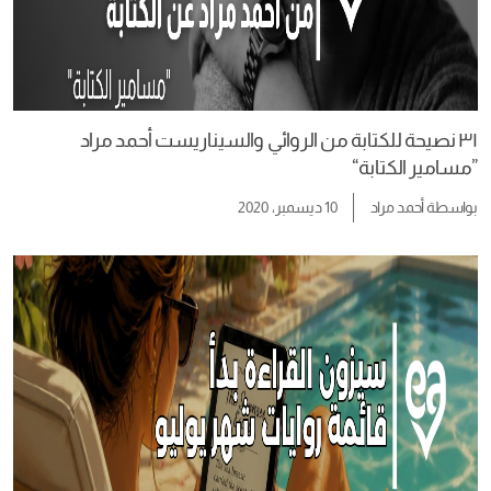
٣١ نصيحة للكتابة من الروائي والسيناريست أحمد مراد
”مسامير الكتابة“
بواسطة
أحمد مراد
10 ديسمبر، 2020