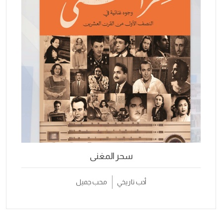
سحر المغنى
أدب تاريخي
محب جميل