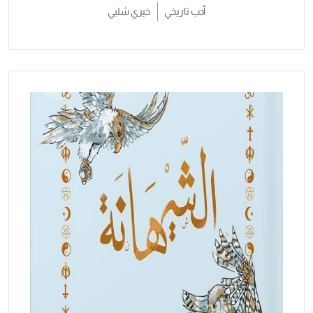
أدب تاريخي
خيري شلبي