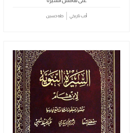
على هامش السيرة
أدب تاريخي
طه حسين